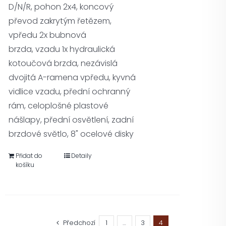
D/N/R, pohon 2x4, koncový
převod zakrytým řetězem,
vpředu 2x bubnová
brzda, vzadu 1x hydraulická
kotoučová brzda, nezávislá
dvojitá A-ramena vpředu, kyvná
vidlice vzadu, přední ochranný
rám, celoplošné plastové
nášlapy, přední osvětlení, zadní
brzdové světlo, 8" ocelové disky
Přidat do
Detaily
košíku
Předchozí
1
…
3
4