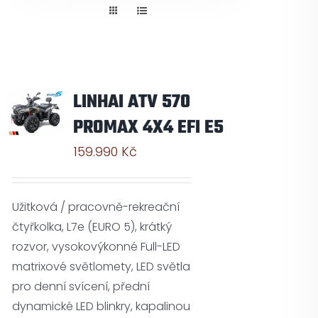
Pneuservis
Kontakt
LINHAI ATV 570
Servis
PROMAX 4X4 EFI E5
159.990
Kč
Užitková / pracovně-rekreační
čtyřkolka, L7e (EURO 5), krátký
rozvor, vysokovýkonné Full-LED
matrixové světlomety, LED světla
pro denní svícení, přední
dynamické LED blinkry, kapalinou