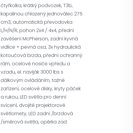
čtyřkolka, krátký podvozek, T3b,
kapalinou chlazený jednoválec 275
cm3, automatická převodovka
L/H/N/R, pohon 2x4 / 4x4, přední
zavěšení McPherson, zadní kyvná
vidlice + pevná osa, 3x hydraulická
kotoučová brzda, přední ochranný
rám, ocelové nosiče vpředu a
vzadu, el. naviják 3000 lbs s
dálkovým ovládáním, tažné
zařízení, ocelové disky, kryty páček
a rukou, LED světla pro denní
svícení, dvojité projektorové
světlomety, LED zadní /brzdová
/směrová světla, opěrka zad