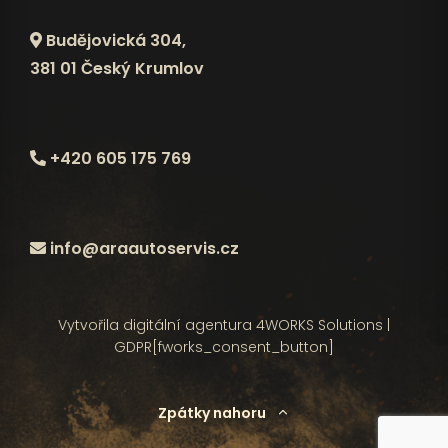
Budějovická 304,
381 01 Český Krumlov
+420 605 175 769
info@araautoservis.cz
Vytvořila digitální agentura
4WORKS Solutions
|
GDPR
[fworks_consent_button]
Zpátky nahoru