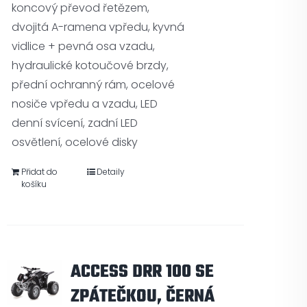
koncový převod řetězem,
dvojitá A-ramena vpředu, kyvná
vidlice + pevná osa vzadu,
hydraulické kotoučové brzdy,
přední ochranný rám, ocelové
nosiče vpředu a vzadu, LED
denní svícení, zadní LED
osvětlení, ocelové disky
Přidat do
Detaily
košíku
ACCESS DRR 100 SE
ZPÁTEČKOU, ČERNÁ