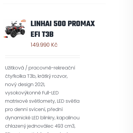
LINHAI 500 PROMAX
EFI T3B
149.990
Kč
Užitková / pracovně-rekreační
čtyřkolka T3b, krátký rozvor,
nový design 2021,
vysokovýkonné Full-LED
matrixové světlomety, LED světla
pro denní svícení, přední
dynamické LED blinkry, kapalinou
chlazený jednoválec 493 cm3,