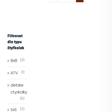
Filtrovat
dle typu
čtyřkolek
8x8
(3)
ATV
(1)
detske
ctyrkolky
(5)
SxS
(2)