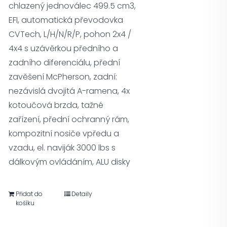
chlazený jednoválec 499.5 cm3,
EFI, automatická převodovka
CVTech, L/H/N/R/P, pohon 2x4 /
4x4 s uzávěrkou předního a
zadního diferenciálu, přední
zavěšení McPherson, zadní:
nezávislá dvojitá A-ramena, 4x
kotoučová brzda, tažné
zařízení, přední ochranný rám,
kompozitní nosiče vpředu a
vzadu, el. naviják 3000 lbs s
dálkovým ovládáním, ALU disky
Přidat do
Detaily
košíku