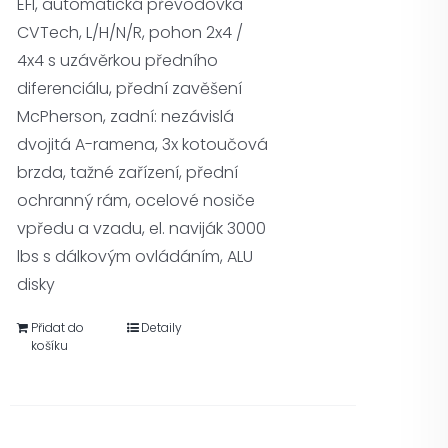
EFI, automatická převodovka
CVTech, L/H/N/R, pohon 2x4 /
4x4 s uzávěrkou předního
diferenciálu, přední zavěšení
McPherson, zadní: nezávislá
dvojitá A-ramena, 3x kotoučová
brzda, tažné zařízení, přední
ochranný rám, ocelové nosiče
vpředu a vzadu, el. naviják 3000
lbs s dálkovým ovládáním, ALU
disky
Přidat do
Detaily
košíku