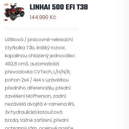
LINHAI 500 EFI T3B
144.990
Kč
Užitková / pracovně-rekreační
čtyřkolka T3b, krátký rozvor,
kapalinou chlazený jednoválec
492,8 cm3, automatická
převodovka CVTech, L/H/N/R,
pohon 2x4 / 4x4 s uzávěrkou
předního diferenciálu, přední
zavěšení McPherson, zadní:
nezávislá dvojitá A-ramena IRS,
3x hydraulická kotoučová
brzda, tažné zařízení, přední
ochranný rám, ocelové nosiče