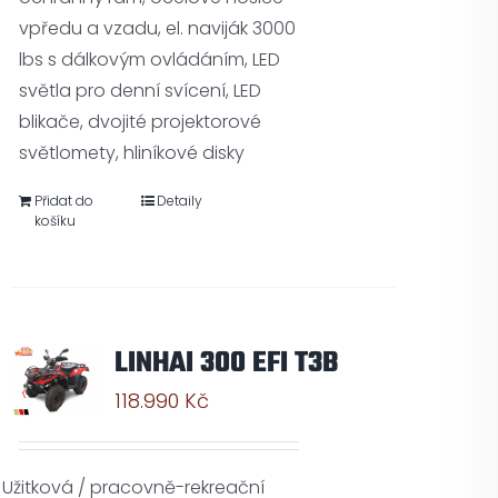
vpředu a vzadu, el. naviják 3000
lbs s dálkovým ovládáním, LED
světla pro denní svícení, LED
blikače, dvojité projektorové
světlomety, hliníkové disky
Přidat do
Detaily
košíku
LINHAI 300 EFI T3B
118.990
Kč
Užitková / pracovně-rekreační