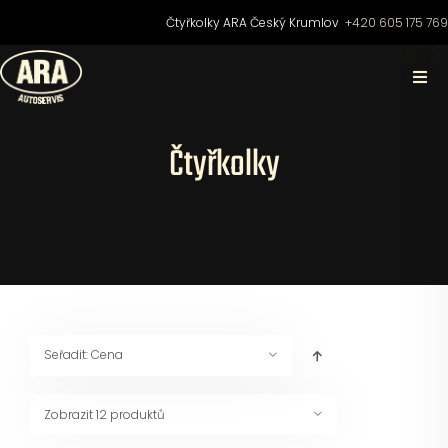
Přeskočit
Čtyřkolky ARA Český Krumlov
+420 605 175 76
na
obsah
Togg
Navi
Domů
Čtyřkolky
O nás
Čtyřkolky
Motocykly
Seřadit:
Cena
Skútry
Zobrazit
12 produktů