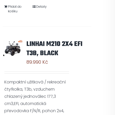
Přidat do
Detaily
košíku
LINHAI M210 2X4 EFI
T3B, BLACK
89.990
Kč
Kompaktní užitková / rekreační
čtyřkolka, T3b, vzduchem
chlazený jednoválec 177,3
cm3,EFI, automatická
převodovka F/N/R, pohon 2x4,