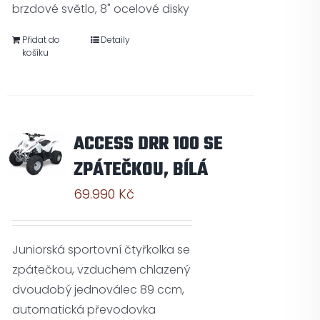
brzdové světlo, 8" ocelové disky
Přidat do
Detaily
košíku
ACCESS DRR 100 SE
ZPÁTEČKOU, BÍLÁ
69.990
Kč
Juniorská sportovní čtyřkolka se
zpátečkou, vzduchem chlazený
dvoudobý jednoválec 89 ccm,
automatická převodovka