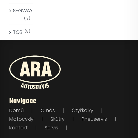
SEGWAY
(13)
TGB
(8)
Navigace
Domů
O nás
Čtyřkolky
Motocykly
Skútry
Pneuservis
Kontakt
Servis