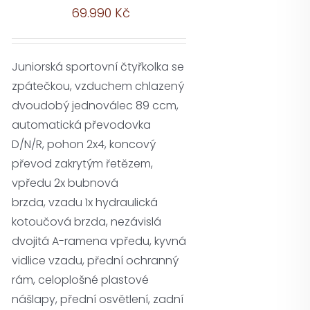
69.990
Kč
Juniorská sportovní čtyřkolka se
zpátečkou, vzduchem chlazený
dvoudobý jednoválec 89 ccm,
automatická převodovka
D/N/R, pohon 2x4, koncový
převod zakrytým řetězem,
vpředu 2x bubnová
brzda, vzadu 1x hydraulická
kotoučová brzda, nezávislá
dvojitá A-ramena vpředu, kyvná
vidlice vzadu, přední ochranný
rám, celoplošné plastové
nášlapy, přední osvětlení, zadní