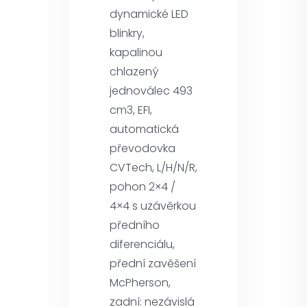
dynamické LED
blinkry,
kapalinou
chlazený
jednoválec 493
cm3, EFI,
automatická
převodovka
CVTech, L/H/N/R,
pohon 2×4 /
4×4 s uzávěrkou
předního
diferenciálu,
přední zavěšení
McPherson,
zadní: nezávislá