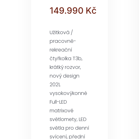
149.990
Kč
Užitková /
pracovně-
rekreační
čtyřkolka T3b,
krátký rozvor,
nový design
2021,
vysokovýkonné
Full-LED
matrixové
světlomety, LED
světla pro denní
svícení, přední