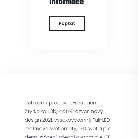
informace
Poptat
Užitková / pracovně-rekreační
čtyřkolka T3b, krátký rozvor, nový
design 2021, vysokovýkonné Full-LED
matrixové světlomety, LED světla pro
denní svícení, přední dynamické LED