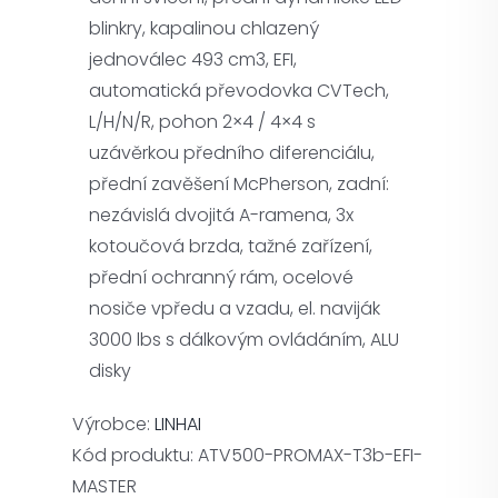
blinkry, kapalinou chlazený
jednoválec 493 cm3, EFI,
automatická převodovka CVTech,
L/H/N/R, pohon 2×4 / 4×4 s
uzávěrkou předního diferenciálu,
přední zavěšení McPherson, zadní:
nezávislá dvojitá A-ramena, 3x
kotoučová brzda, tažné zařízení,
přední ochranný rám, ocelové
nosiče vpředu a vzadu, el. naviják
3000 lbs s dálkovým ovládáním, ALU
disky
Výrobce:
LINHAI
Kód produktu:
ATV500-PROMAX-T3b-EFI-
MASTER