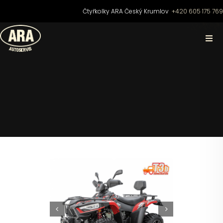
Přeskočit
Čtyřkolky ARA Český Krumlov
+420 605 175 76
na
obsah
Togg
Navi
Domů
O nás
Čtyřkolky
Motocykly
Skútry

