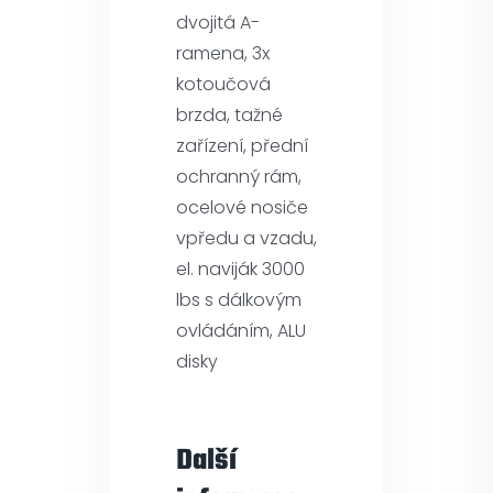
dvojitá A-
ramena, 3x
kotoučová
brzda, tažné
zařízení, přední
ochranný rám,
ocelové nosiče
vpředu a vzadu,
el. naviják 3000
lbs s dálkovým
ovládáním, ALU
disky
Další