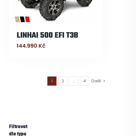
LINHAI 500 EFI T3B
144.990
Kč
1
2
…
4
Další
Filtrovat
dle typu