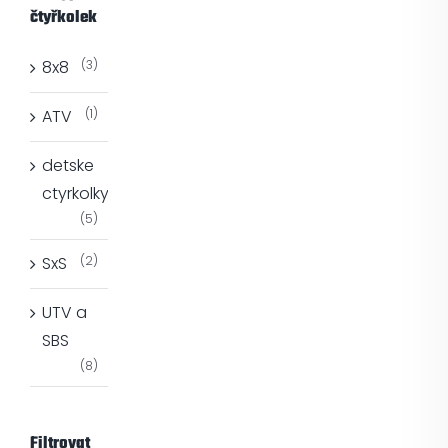
čtyřkolek
8x8
(3)
ATV
(1)
detske
ctyrkolky
(5)
SxS
(2)
UTV a
SBS
(8)
Filtrovat