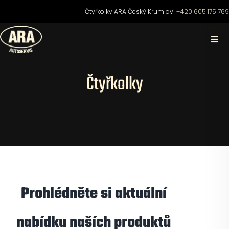
Přeskočit
Čtyřkolky ARA Český Krumlov
+420 605 175 76
na
obsah
Togg
Navi
Domů
Čtyřkolky
O nás
Čtyřkolky
Motocykly
Prohlédněte si aktuální
Skútry
nabídku naších produktů