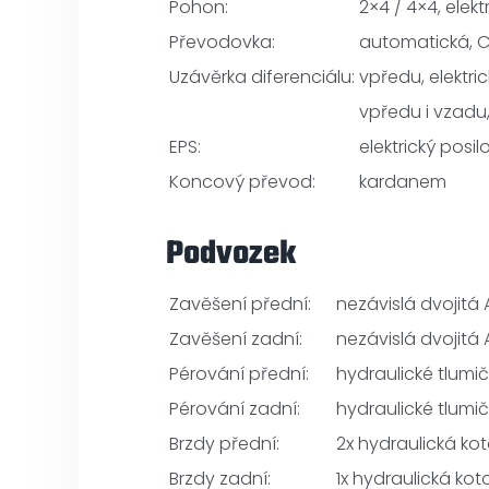
Pohon:
2×4 / 4×4, elek
Převodovka:
automatická, C
Uzávěrka diferenciálu:
vpředu, elektri
vpředu i vzadu,
EPS:
elektrický posil
Koncový převod:
kardanem
Podvozek
Zavěšení přední:
nezávislá dvojit
Zavěšení zadní:
nezávislá dvojit
Pérování přední:
hydraulické tlumi
Pérování zadní:
hydraulické tlumi
Brzdy přední:
2x hydraulická k
Brzdy zadní:
1x hydraulická ko