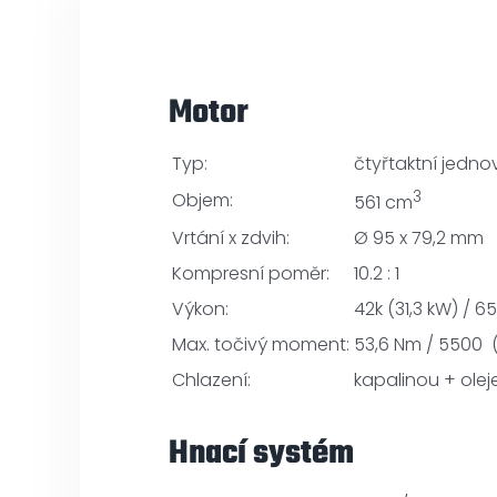
Motor
Typ:
čtyřtaktní jedno
3
Objem:
561 cm
Vrtání x zdvih:
Ø 95 x 79,2 mm
Kompresní poměr:
10.2 : 1
Výkon:
42k (31,3 kW) / 6
Max. točivý moment:
53,6 Nm / 5500 
Chlazení:
kapalinou + oleje
Hnací systém