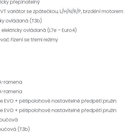
tricky přepínatelný
VT variátor se zpátečkou, L/H/N/R/P, brzdění motorem
cky ovládaná (T3b)
 elektricky ovládaná (L7e – Euro4)
ovač řízení se třemi režimy
á A-ramena
á A-ramena
če EVO + pětipolohově nastavitelné předpětí pružin
če EVO + pětipolohově nastavitelné předpětí pružin
otoučová
toučová (T3b)