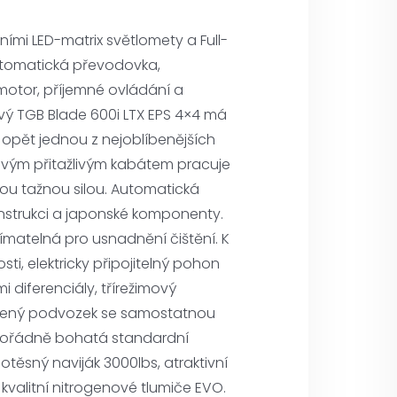
mi LED-matrix světlomety a Full-
utomatická převodovka,
motor, příjemné ovládání a
ový TGB Blade 600i LTX EPS 4×4 má
opět jednou z nejoblíbenějších
novým přitažlivým kabátem pracuje
kou tažnou silou. Automatická
strukci a japonské komponenty.
ímatelná pro usnadnění čištění. K
sti, elektricky připojitelný pohon
diferenciály, třírežimový
oužený podvozek se samostatnou
ořádně bohatá standardní
těsný naviják 3000lbs, atraktivní
 kvalitní nitrogenové tlumiče EVO.