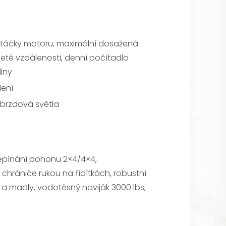
é otáčky motoru, maximální dosažená
jeté vzdálenosti, denní počítadlo
iny
lení
a brzdová světla
přepínání pohonu 2×4/4×4,
chrániče rukou na řídítkách, robustní
a madly, vodotěsný naviják 3000 lbs,