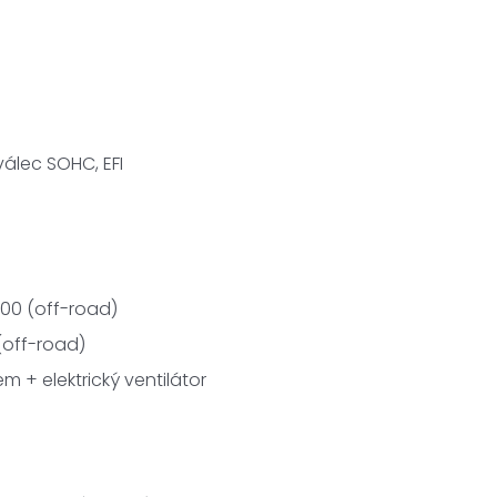
válec SOHC, EFI
500 (off-road)
(off-road)
m + elektrický ventilátor