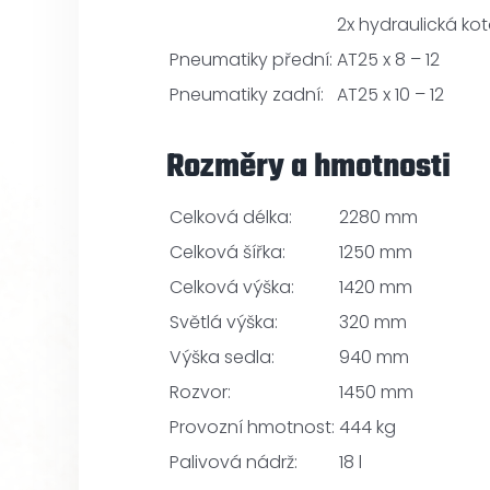
2x hydraulická ko
Pneumatiky přední:
AT25 x 8 – 12
Pneumatiky zadní:
AT25 x 10 – 12
Rozměry a hmotnosti
Celková délka:
2280 mm
Celková šířka:
1250 mm
Celková výška:
1420 mm
Světlá výška:
320 mm
Výška sedla:
940 mm
Rozvor:
1450 mm
Provozní hmotnost:
444 kg
Palivová nádrž:
18 l