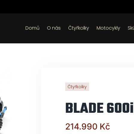
Domů
O nás
Čtyřkolky
Motocykly
Sk
Čtyřkolky
BLADE 600i
214.990
Kč