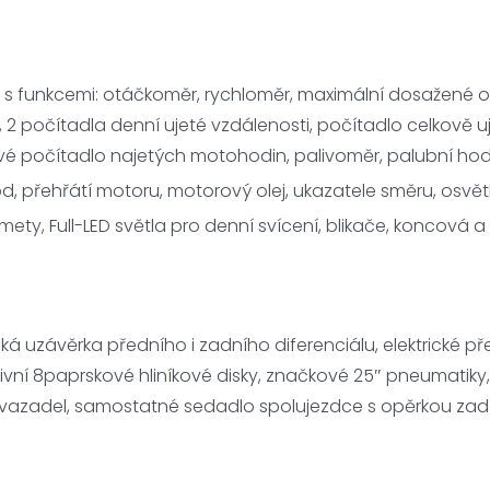
plej s funkcemi: otáčkoměr, rychloměr, maximální dosažen
, 2 počítadla denní ujeté vzdálenosti, počítadlo celkově u
vé počítadlo najetých motohodin, palivoměr, palubní hod
, přehřátí motoru, motorový olej, ukazatele směru, osvět
mety, Full-LED světla pro denní svícení, blikače, koncová 
ká uzávěrka předního i zadního diferenciálu, elektrické 
ní 8paprskové hliníkové disky, značkové 25″ pneumatiky, 
avazadel, samostatné sedadlo spolujezdce s opěrkou zad 