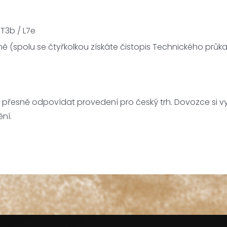
 T3b / L7e
ně (spolu se čtyřkolkou získáte čistopis Technického průk
í přesně odpovídat provedení pro český trh. Dovozce si 
ní.