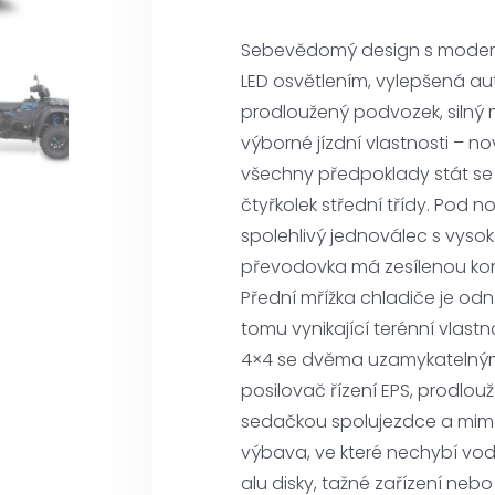
Sebevědomý design s moderní
LED osvětlením, vylepšená a
prodloužený podvozek, silný 
výborné jízdní vlastnosti – n
všechny předpoklady stát se 
čtyřkolek střední třídy. Pod 
spolehlivý jednoválec s vyso
převodovka má zesílenou kon
Přední mřížka chladiče je odn
tomu vynikající terénní vlastno
4×4 se dvěma uzamykatelnými 
posilovač řízení EPS, prodl
sedačkou spolujezdce a mim
výbava, ve které nechybí vodo
alu disky, tažné zařízení nebo