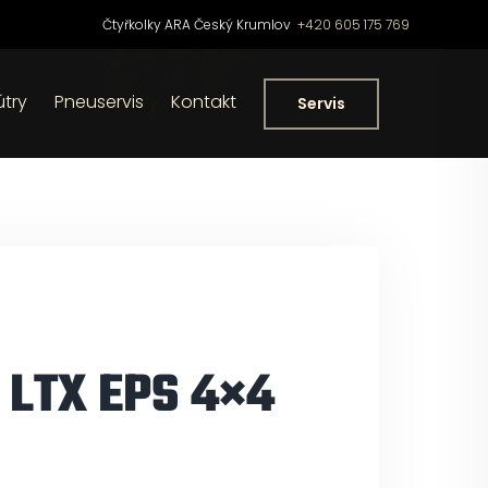
Čtyřkolky ARA Český Krumlov
+420 605 175 769
útry
Pneuservis
Kontakt
Servis
 LTX EPS 4×4