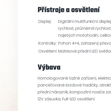
Přístroje a osvětlení
Displej:
Digitální multifunkční dis
rychlost, průměrná rychlost
najetých motohodin, celko
Kontrolky:
Pohon 4×4, zařazený převod
Osvětlení:
Matrixové přední LED světlo
Výbava
Homologované tažné zařízení, elektric
pancéřované brzdové hadičky, atraktiv
přední nárazník, kompozitní nosiče z
12V zásuvka, Full-LED osvětlení.