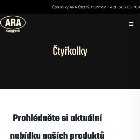
Přeskočit
Čtyřkolky ARA Český Krumlov
+420 605 175 76
na
obsah
Togg
Navi
Domů
Čtyřkolky
O nás
Čtyřkolky
Motocykly
Prohlédněte si aktuální
Skútry
nabídku naších produktů