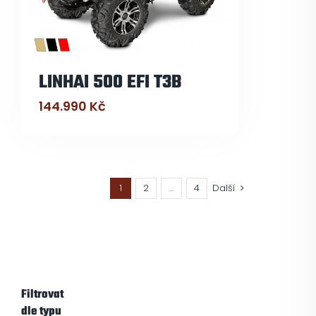
LINHAI 500 EFI T3B
144.990
Kč
1
2
…
4
Další
Filtrovat
dle typu