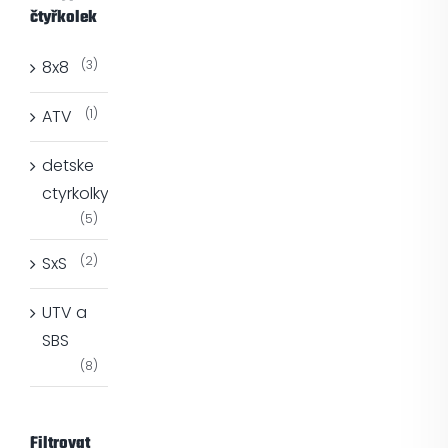
čtyřkolek
8x8
(3)
ATV
(1)
detske
ctyrkolky
(5)
SxS
(2)
UTV a
SBS
(8)
Filtrovat