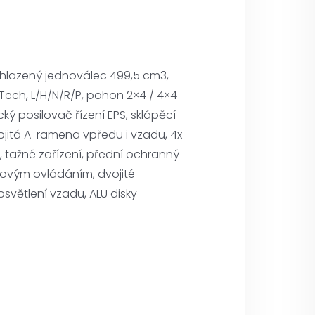
chlazený jednoválec 499,5 cm3,
ch, L/H/N/R/P, pohon 2×4 / 4×4
ický posilovač řízení EPS, sklápěcí
ojitá A-ramena vpředu i vzadu, 4x
 tažné zařízení, přední ochranný
lkovým ovládáním, dvojité
osvětlení vzadu, ALU disky