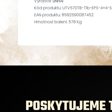
Výrobce:
LINHAI
Kód produktu:
UTV570TB-T1b-EPS-4×4-S
EAN produktu:
8592590087452
Hmotnost balení:
578 Kg
POSKYTUJEME T