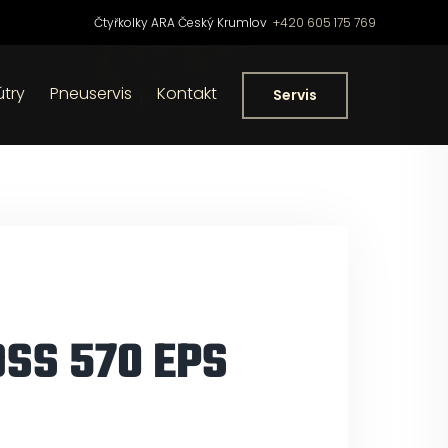
Čtyřkolky ARA Český Krumlov
+420 605 175 769
útry
Pneuservis
Kontakt
Servis
OSS 570 EPS