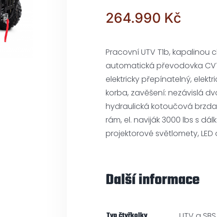
264.990
Kč
Pracovní UTV T1b, kapalinou 
automatická převodovka CVTe
elektricky přepínatelný, elektr
korba, zavěšení: nezávislá dv
hydraulická kotoučová brzda,
rám, el. naviják 3000 lbs s dá
projektorové světlomety, LED 
Další informace
Typ čtyřkolky
UTV a SBS