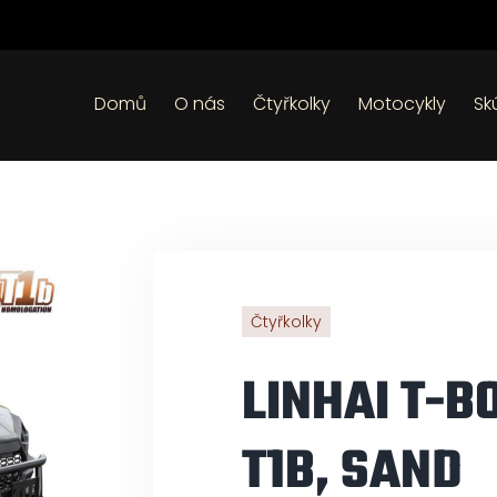
Domů
O nás
Čtyřkolky
Motocykly
Sk
Čtyřkolky
LINHAI T-B
T1B, SAND