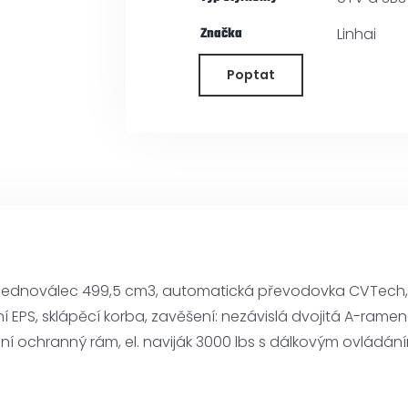
Značka
Linhai
Poptat
 jednoválec 499,5 cm3, automatická převodovka CVTech, L
ení EPS, sklápěcí korba, zavěšení: nezávislá dvojitá A-rame
ní ochranný rám, el. naviják 3000 lbs s dálkovým ovládání