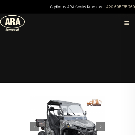
Přeskočit
Čtyřkolky ARA Český Krumlov
+420 605 175 76
na
obsah
Togg
Navi
Domů
O nás
Čtyřkolky
Motocykly
Skútry

