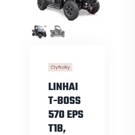
Pneuservis
Kontakt
Servis
Čtyřkolky
LINHAI
T-BOSS
570 EPS
T1B,