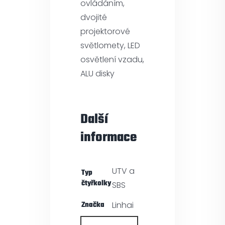
ovládáním,
dvojité
projektorové
světlomety, LED
osvětlení vzadu,
ALU disky
Další
informace
UTV a
Typ
čtyřkolky
SBS
Značka
Linhai