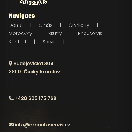
Navigace
Domů
O nás
Čtyřkolky
Motocykly
Skútry
Pneuservis
Kontakt
Servis
Budějovická 304,
381 01 Český Krumlov
+420 605 175 769
info@araautoservis.cz