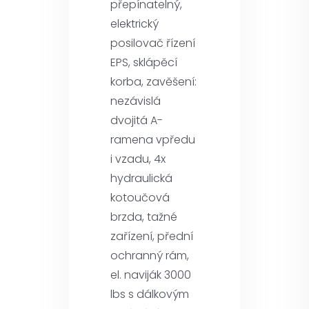
přepínatelný,
elektrický
posilovač řízení
EPS, sklápěcí
korba, zavěšení:
nezávislá
dvojitá A-
ramena vpředu
i vzadu, 4x
hydraulická
kotoučová
brzda, tažné
zařízení, přední
ochranný rám,
el. naviják 3000
lbs s dálkovým