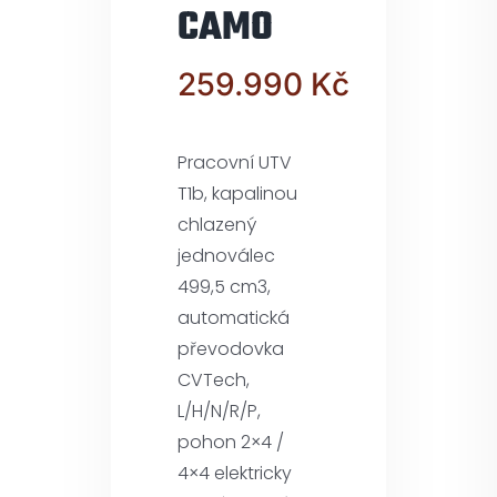
CAMO
259.990
Kč
Pracovní UTV
T1b, kapalinou
chlazený
jednoválec
499,5 cm3,
automatická
převodovka
CVTech,
L/H/N/R/P,
pohon 2×4 /
4×4 elektricky