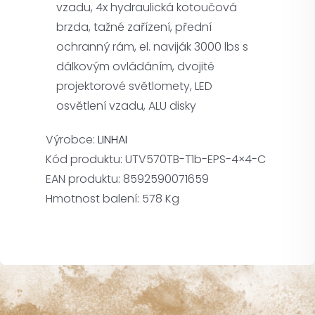
vzadu, 4x hydraulická kotoučová
brzda, tažné zařízení, přední
ochranný rám, el. naviják 3000 lbs s
dálkovým ovládáním, dvojité
projektorové světlomety, LED
osvětlení vzadu, ALU disky
Výrobce:
LINHAI
Kód produktu:
UTV570TB-T1b-EPS-4×4-C
EAN produktu:
8592590071659
Hmotnost balení:
578 Kg