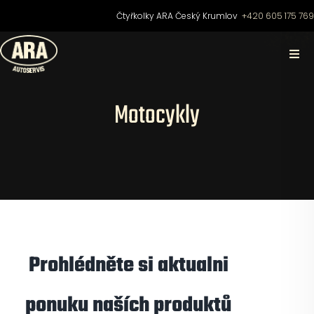
Přeskočit
Čtyřkolky ARA Český Krumlov
+420 605 175 76
na
obsah
Togg
Navi
Domů
Motocykly
O nás
Čtyřkolky
Motocykly
Prohlédněte si aktualni
Skútry
ponuku naších produktů