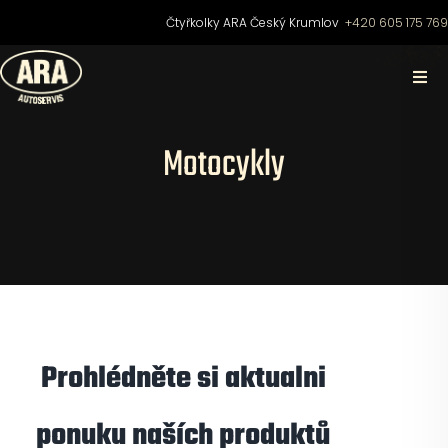
Přeskočit
Čtyřkolky ARA Český Krumlov
+420 605 175 76
na
obsah
Togg
Navi
Domů
Motocykly
O nás
Čtyřkolky
Motocykly
Prohlédněte si aktualni
Skútry
ponuku naších produktů