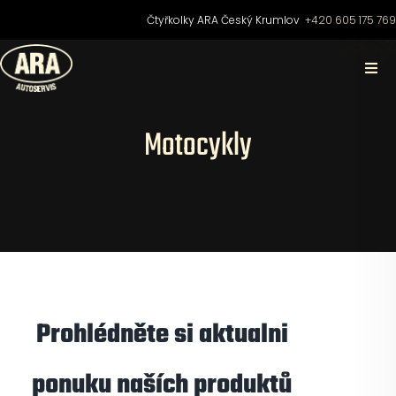
Přeskočit
Čtyřkolky ARA Český Krumlov
+420 605 175 76
na
obsah
Togg
Navi
Domů
Motocykly
O nás
Čtyřkolky
Motocykly
Prohlédněte si aktualni
Skútry
ponuku naších produktů