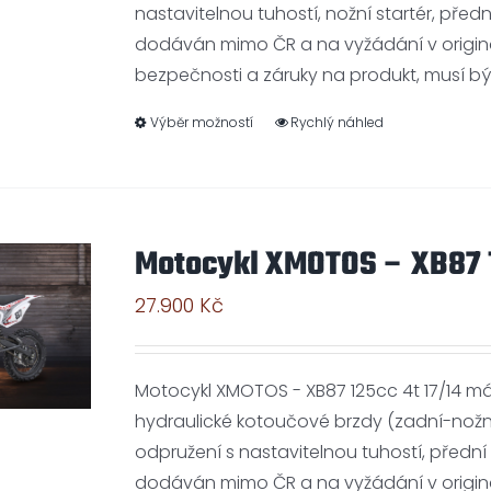
nastavitelnou tuhostí, nožní startér, přední
dodáván mimo ČR a na vyžádání v origin
bezpečnosti a záruky na produkt, musí b
Výběr možností
Rychlý náhled
Motocykl XMOTOS – XB87 1
27.900
Kč
Motocykl XMOTOS - XB87 125cc 4t 17/14 má 
hydraulické kotoučové brzdy (zadní-nožní
odpružení s nastavitelnou tuhostí, přední k
dodáván mimo ČR a na vyžádání v origin