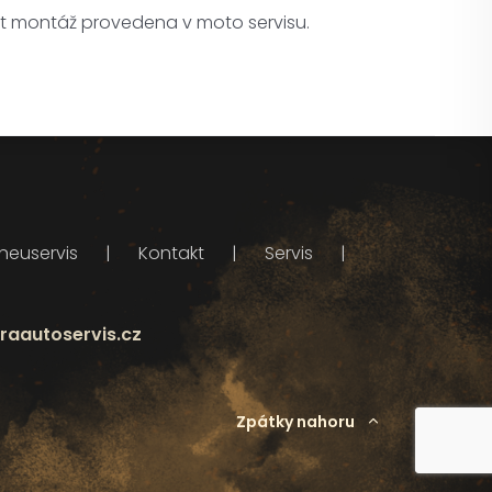
ýt montáž provedena v moto servisu.
neuservis
Kontakt
Servis
raautoservis.cz
Zpátky nahoru