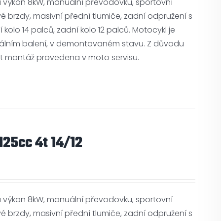
á výkon 8kW, manuální převodovku, sportovní
vé brzdy, masivní přední tlumiče, zadní odpružení s
 kolo 14 palců, zadní kolo 12 palců. Motocykl je
álním balení, v demontovaném stavu. Z důvodu
ýt montáž provedena v moto servisu.
25cc 4t 14/12
á výkon 8kW, manuální převodovku, sportovní
vé brzdy, masivní přední tlumiče, zadní odpružení s