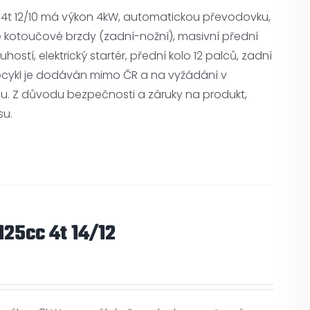
4t 12/10 má výkon 4kW, automatickou převodovku,
ké kotoučové brzdy (zadní-nožní), masivní přední
hostí, elektrický startér, přední kolo 12 palců, zadní
tocykl je dodáván mimo ČR a na vyžádání v
u. Z důvodu bezpečnosti a záruky na produkt,
su.
25cc 4t 14/12