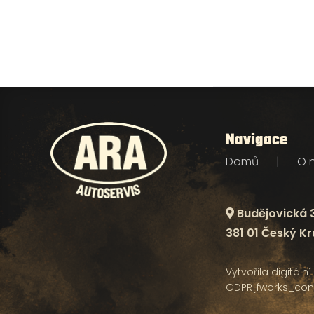
Navigace
Domů
O 
Budějovická 
381 01 Český K
Vytvořila digitál
GDPR
[fworks_con