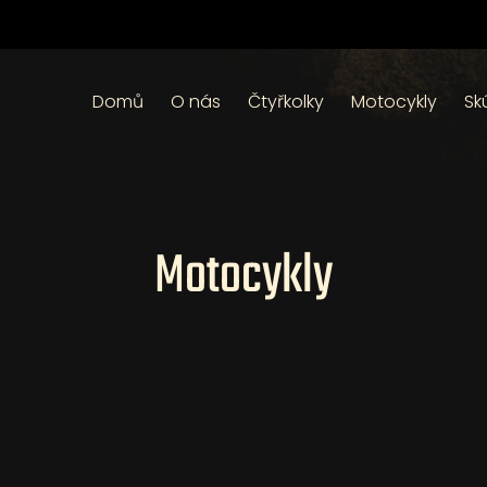
Domů
O nás
Čtyřkolky
Motocykly
Sk
Motocykly