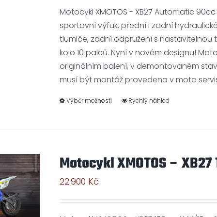
Motocykl XMOTOS - XB27 Automatic 90cc 
sportovní výfuk, přední i zadní hydraulic
tlumiče, zadní odpružení s nastavitelnou tu
kolo 10 palců. Nyní v novém designu! Mo
originálním balení, v demontovaném stav
musí být montáž provedena v moto servi
Výběr možností
Rychlý náhled
Motocykl XMOTOS – XB27 1
22.900
Kč