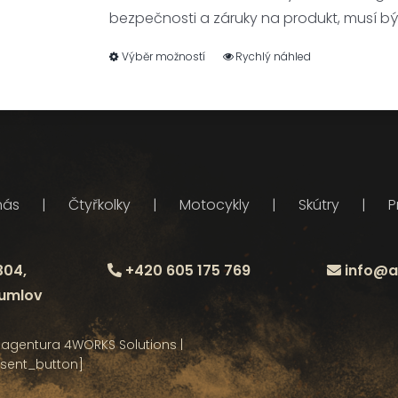
bezpečnosti a záruky na produkt, musí b
Výběr možností
Rychlý náhled
nás
Čtyřkolky
Motocykly
Skútry
P
304,
+420 605 175 769
info@a
rumlov
ní agentura
4WORKS Solutions
|
sent_button]