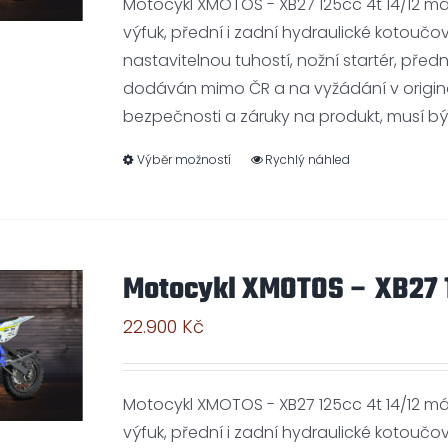
Motocykl XMOTOS - XB27 125cc 4t 14/12 m
výfuk, přední i zadní hydraulické kotoučo
nastavitelnou tuhostí, nožní startér, přední
dodáván mimo ČR a na vyžádání v origin
bezpečnosti a záruky na produkt, musí b
Výběr možností
Rychlý náhled
Motocykl XMOTOS – XB27 1
22.900
Kč
Motocykl XMOTOS - XB27 125cc 4t 14/12 m
výfuk, přední i zadní hydraulické kotoučo