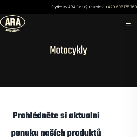
Přeskočit
Čtyřkolky ARA Český Krumlov
+420 605 175 76
na
obsah
Togg
Navi
Domů
Motocykly
O nás
Čtyřkolky
Motocykly
Prohlédněte si aktualni
Skútry
ponuku naších produktů