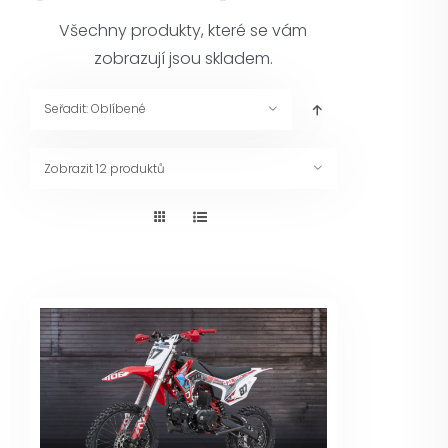
Pneuservis
Všechny produkty, které se vám
zobrazují jsou skladem.
Kontakt
Seřadit:
Oblíbené
Servis
Zobrazit
12 produktů