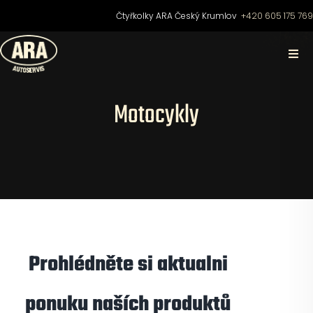
Přeskočit
Čtyřkolky ARA Český Krumlov
+420 605 175 76
na
obsah
Togg
Navi
Domů
Motocykly
O nás
Čtyřkolky
Motocykly
Prohlédněte si aktualni
Skútry
ponuku naších produktů