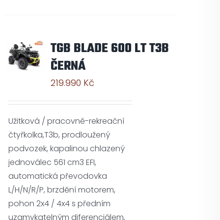
TGB BLADE 600 LT T3B
ČERNÁ
219.990
Kč
Užitková / pracovně-rekreační
čtyřkolka,T3b, prodloužený
podvozek, kapalinou chlazený
jednoválec 561 cm3 EFI,
automatická převodovka
L/H/N/R/P, brzdění motorem,
pohon 2x4 / 4x4 s předním
uzamykatelným diferenciálem,