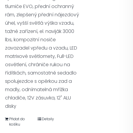
tlumiče EVO, přední ochranný
rám, zlepšený přední nájezdový
úhel, vyšší světlá výška vzadu,
tažné zařízení, el. naviják 3000
lbs, kompozitní nosiče
zavazadel vpředu a vzadu, LED
matrixové světlomety, Full-LED
osvětlení, chrániče rukou na
řídítkách, samostatné sedadlo
spolujezdce s opěrkou zad a
madly, odnímatelná mřížka
chladiče, 12V zásuvka, 12" ALU
disky
Přidat do
Detaily
košíku