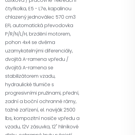
Užitková / pracovně-rekreační
čtyřkolka, E5 - L7e, kapalinou
chlazený jednoválec 570 cm3
EFI, automatická převodovka
P/R/N/L/H, brzdění motorem,
pohon 4x4 se dvěma
uzamykatelnými diferenciály,
dvojitá A-ramena vpředu /
dvojitá A-ramena se
stabilizátorem vzadu,
hydraulické tlumiče s
progresivními pružinami, přední,
zadní a boční ochranné rámy,
tažné zařízení, el. naviják 2500
lbs, kompozitní nosiče vpředu a
vzadu, 12V zásuvka, 12" hliníkové