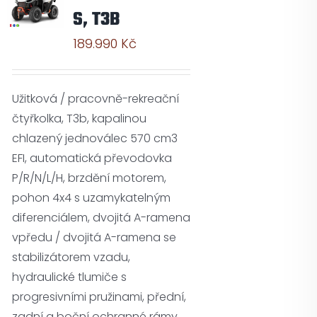
S, T3B
189.990
Kč
Užitková / pracovně-rekreační
čtyřkolka, T3b, kapalinou
chlazený jednoválec 570 cm3
EFI, automatická převodovka
P/R/N/L/H, brzdění motorem,
pohon 4x4 s uzamykatelným
diferenciálem, dvojitá A-ramena
vpředu / dvojitá A-ramena se
stabilizátorem vzadu,
hydraulické tlumiče s
progresivními pružinami, přední,
zadní a boční ochranné rámy,