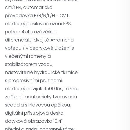
cm3 EFI, automatická
převodovka P/R/N/L/H - CVT,
elektrický posilovač řízení EPS,
pohon 4x4 s uzávěrkou
diferenciálu, dvojitá A-ramena
vpředu / víceprvkové uložení s
vlečenými rameny a
stabilizátorem vzadu,
nastavitelné hydraulické tlumiče
s progresivními pružinami,
elektrický naviják 4500 lbs, tažné
zařízení, anatomicky tvarovaná
sedadla s hlavovou opěrkou,
digitální přístrojová deska,
dotyková obrazovka 10,4",
přední a zadní ochranné rámy,