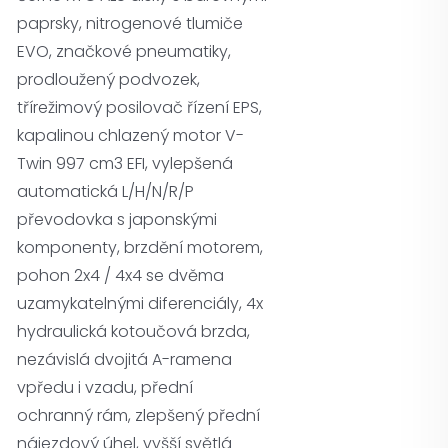
paprsky, nitrogenové tlumiče
EVO, značkové pneumatiky,
prodloužený podvozek,
třírežimový posilovač řízení EPS,
kapalinou chlazený motor V-
Twin 997 cm3 EFI, vylepšená
automatická L/H/N/R/P
převodovka s japonskými
komponenty, brzdění motorem,
pohon 2x4 / 4x4 se dvěma
uzamykatelnými diferenciály, 4x
hydraulická kotoučová brzda,
nezávislá dvojitá A-ramena
vpředu i vzadu, přední
ochranný rám, zlepšený přední
nájezdový úhel, vyšší světlá