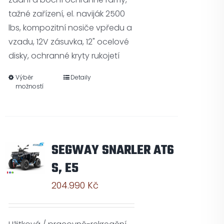
tažné zařízení, el. naviják 2500
lbs, kompozitní nosiče vpředu a
vzadu, 12V zásuvka, 12" ocelové
disky, ochranné kryty rukojetí
Výběr
Detaily
možností
SEGWAY SNARLER AT6
S, E5
204.990
Kč