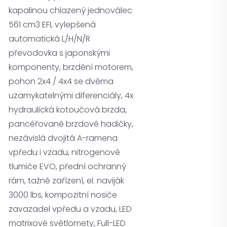
kapalinou chlazený jednoválec
561 cm3 EFI, vylepšená
automatická L/H/N/R
převodovka s japonskými
komponenty, brzdění motorem,
pohon 2x4 / 4x4 se dvěma
uzamykatelnými diferenciály, 4x
hydraulická kotoučová brzda,
pancéřované brzdové hadičky,
nezávislá dvojitá A-ramena
vpředu i vzadu, nitrogenové
tlumiče EVO, přední ochranný
rám, tažné zařízení, el. naviják
3000 lbs, kompozitní nosiče
zavazadel vpředu a vzadu, LED
matrixové světlomety, Full-LED