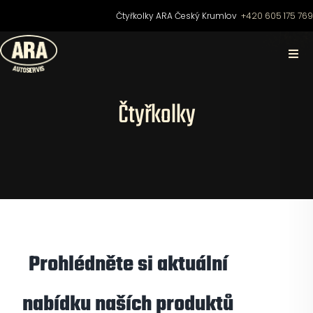
Přeskočit
Čtyřkolky ARA Český Krumlov
+420 605 175 76
na
obsah
Togg
Navi
Domů
Čtyřkolky
O nás
Čtyřkolky
Motocykly
Prohlédněte si aktuální
Skútry
nabídku naších produktů