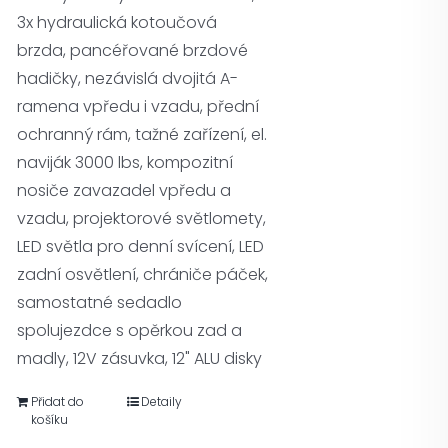
3x hydraulická kotoučová
brzda, pancéřované brzdové
hadičky, nezávislá dvojitá A-
ramena vpředu i vzadu, přední
ochranný rám, tažné zařízení, el.
naviják 3000 lbs, kompozitní
nosiče zavazadel vpředu a
vzadu, projektorové světlomety,
LED světla pro denní svícení, LED
zadní osvětlení, chrániče páček,
samostatné sedadlo
spolujezdce s opěrkou zad a
madly, 12V zásuvka, 12" ALU disky
Přidat do
Detaily
košíku