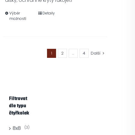
disky, ochranné kryty rukojetí
Výběr
Detaily
možností
1
2
…
4
Další
Filtrovat
dle typu
čtyřkolek
8x8
(3)