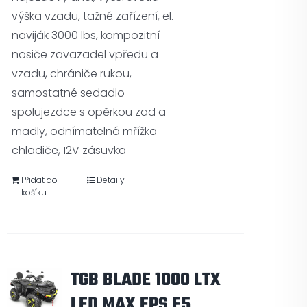
výška vzadu, tažné zařízení, el.
naviják 3000 lbs, kompozitní
nosiče zavazadel vpředu a
vzadu, chrániče rukou,
samostatné sedadlo
spolujezdce s opěrkou zad a
madly, odnímatelná mřížka
chladiče, 12V zásuvka
Přidat do
Detaily
košíku
TGB BLADE 1000 LTX
LED MAX EPS E5