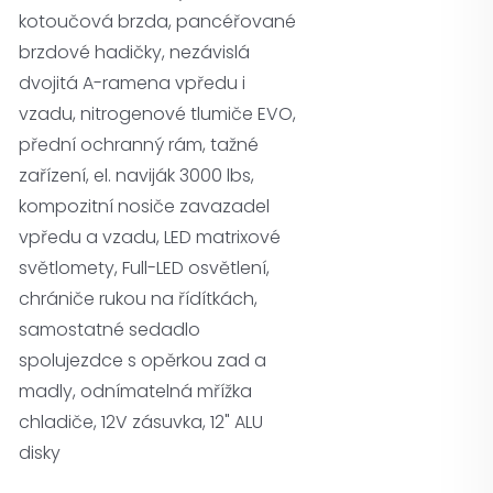
kotoučová brzda, pancéřované
brzdové hadičky, nezávislá
dvojitá A-ramena vpředu i
vzadu, nitrogenové tlumiče EVO,
přední ochranný rám, tažné
zařízení, el. naviják 3000 lbs,
kompozitní nosiče zavazadel
vpředu a vzadu, LED matrixové
světlomety, Full-LED osvětlení,
chrániče rukou na řídítkách,
samostatné sedadlo
spolujezdce s opěrkou zad a
madly, odnímatelná mřížka
chladiče, 12V zásuvka, 12" ALU
disky