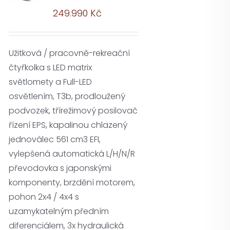
249.990
Kč
Užitková / pracovně-rekreační
čtyřkolka s LED matrix
světlomety a Full-LED
osvětlením, T3b, prodloužený
podvozek, třírežimový posilovač
řízení EPS, kapalinou chlazený
jednoválec 561 cm3 EFI,
vylepšená automatická L/H/N/R
převodovka s japonskými
komponenty, brzdění motorem,
pohon 2x4 / 4x4 s
uzamykatelným předním
diferenciálem, 3x hydraulická