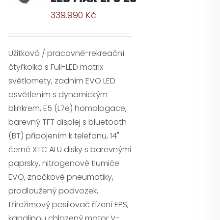
339.990
Kč
Užitková / pracovně-rekreační
čtyřkolka s Full-LED matrix
světlomety, zadním EVO LED
osvětlením s dynamickým
blinkrem, E5 (L7e) homologace,
barevný TFT displej s bluetooth
(BT) připojením k telefonu, 14"
černé XTC ALU disky s barevnými
paprsky, nitrogenové tlumiče
EVO, značkové pneumatiky,
prodloužený podvozek,
třírežimový posilovač řízení EPS,
kapalinou chlazený motor V-