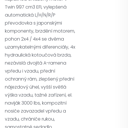
Twin 997 cm3 EFI, vylepšená
automatická L/H/N/R/P
převodovka s japonskými
komponenty, brzdění motorem,
pohon 2x4 / 4x4 se dvěma
uzamykatelnými diferenciály, 4x
hydraulická kotoučová brzda,
nezávislá dvojitá A-ramena
vpředu i vzadu, přední
ochranný rám, zlepšený přední
nájezdový úhel, vyšší světlá
výška vzadu, tažné zařízení, el.
naviják 3000 lbs, kompozitní
nosiče zavazadel vpředu a
vzadu, chrániče rukou,
samostatné sedadlo