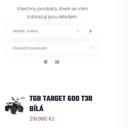
Pneuservis
Všechny produkty, které se vám
zobrazují jsou skladem.
Kontakt
Seřadit:
Jméno
Servis
Zobrazit
12 produktů
TGB TARGET 600 T3B
BÍLÁ
219.990
Kč