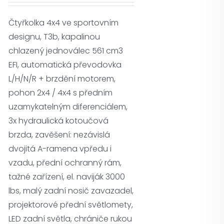
Čtyřkolka 4x4 ve sportovním
designu, T3b, kapalinou
chlazený jednoválec 561 cm3
EFI, automatická převodovka
L/H/N/R + brzdění motorem,
pohon 2x4 / 4x4 s předním
uzamykatelným diferenciálem,
3x hydraulická kotoučová
brzda, zavěšení: nezávislá
dvojitá A-ramena vpředu i
vzadu, přední ochranný rám,
tažné zařízení, el. naviják 3000
lbs, malý zadní nosič zavazadel,
projektorové přední světlomety,
LED zadní světla, chrániče rukou