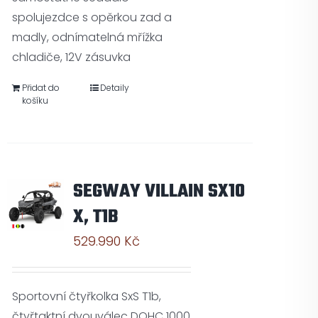
spolujezdce s opěrkou zad a
madly, odnímatelná mřížka
chladiče, 12V zásuvka
Přidat do
Detaily
košíku
SEGWAY VILLAIN SX10
X, T1B
529.990
Kč
Sportovní čtyřkolka SxS T1b,
čtyřtaktní dvouválec DOHC 1000