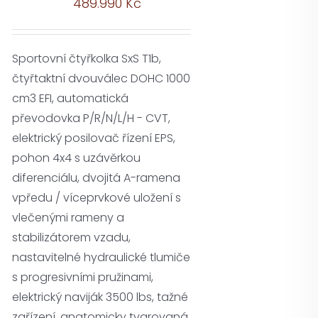
489.990
Kč
Sportovní čtyřkolka SxS T1b,
čtyřtaktní dvouválec DOHC 1000
cm3 EFI, automatická
převodovka P/R/N/L/H - CVT,
elektrický posilovač řízení EPS,
pohon 4x4 s uzávěrkou
diferenciálu, dvojitá A-ramena
vpředu / víceprvkové uložení s
vlečenými rameny a
stabilizátorem vzadu,
nastavitelné hydraulické tlumiče
s progresivními pružinami,
elektrický naviják 3500 lbs, tažné
zařízení, anatomicky tvarovaná