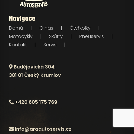
Navigace
Domů
O nás
Čtyřkolky
Motocykly
Skútry
Pneuservis
Kontakt
Servis
Budějovická 304,
381 01 Český Krumlov
+420 605 175 769
info@araautoservis.cz