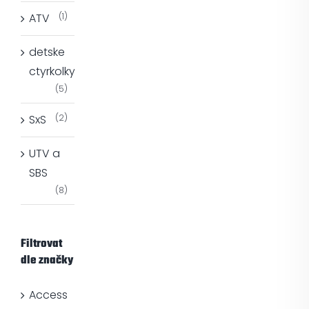
ATV
(1)
detske
ctyrkolky
(5)
SxS
(2)
UTV a
SBS
(8)
Filtrovat
dle značky
Access