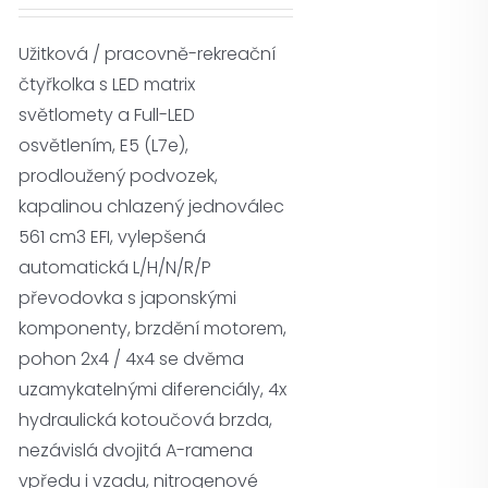
Užitková / pracovně-rekreační
čtyřkolka s LED matrix
světlomety a Full-LED
osvětlením, E5 (L7e),
prodloužený podvozek,
kapalinou chlazený jednoválec
561 cm3 EFI, vylepšená
automatická L/H/N/R/P
převodovka s japonskými
komponenty, brzdění motorem,
pohon 2x4 / 4x4 se dvěma
uzamykatelnými diferenciály, 4x
hydraulická kotoučová brzda,
nezávislá dvojitá A-ramena
vpředu i vzadu, nitrogenové