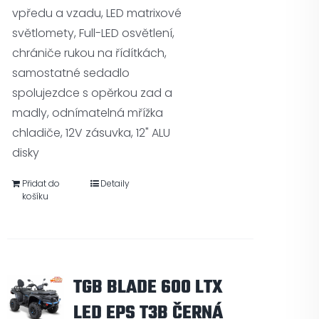
vpředu a vzadu, LED matrixové
světlomety, Full-LED osvětlení,
chrániče rukou na řídítkách,
samostatné sedadlo
spolujezdce s opěrkou zad a
madly, odnímatelná mřížka
chladiče, 12V zásuvka, 12" ALU
disky
Přidat do
Detaily
košíku
TGB BLADE 600 LTX
LED EPS T3B ČERNÁ