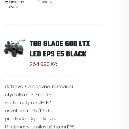
Přidat do
Detaily
košíku
TGB BLADE 600 LTX
LED EPS E5 BLACK
264.990
Kč
Užitková / pracovně-rekreační
čtyřkolka s LED matrix
světlomety a Full-LED
osvětlením, E5 (L7e),
prodloužený podvozek,
třírežimový posilovač řízení EPS,