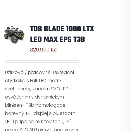
TGB BLADE 1000 LTX
LED MAX EPS T3B
329.990
Kč
Užitková / pracovně-rekreační
čtyřkolka s Full-LED matrix
světlomety, zadním EVO LED
osvětlením s dynamickým
blinkrem, T3b homologace,
barevný TFT displej s bluetooth
(BT) připojením k telefonu, 14"
černé XTC ALU disky s barevnými