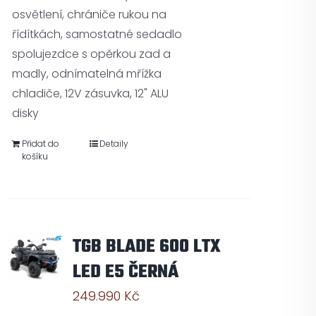
osvětlení, chrániče rukou na
řídítkách, samostatné sedadlo
spolujezdce s opěrkou zad a
madly, odnímatelná mřížka
chladiče, 12V zásuvka, 12" ALU
disky
Přidat do
Detaily
košíku
TGB BLADE 600 LTX
LED E5 ČERNÁ
249.990
Kč