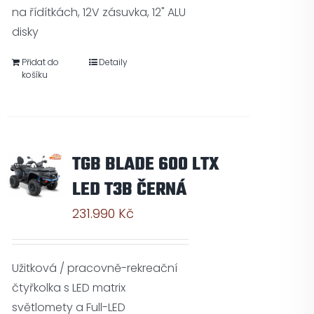
na řídítkách, 12V zásuvka, 12" ALU
disky
Přidat do
Detaily
košíku
TGB BLADE 600 LTX
LED T3B ČERNÁ
231.990
Kč
Užitková / pracovně-rekreační
čtyřkolka s LED matrix
světlomety a Full-LED