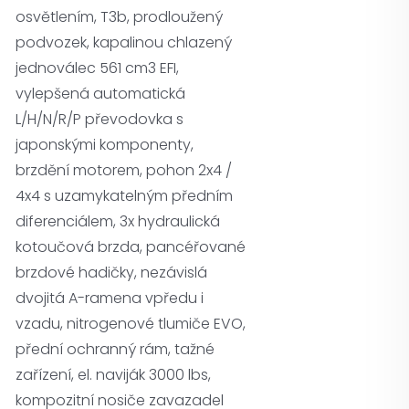
osvětlením, T3b, prodloužený
podvozek, kapalinou chlazený
jednoválec 561 cm3 EFI,
vylepšená automatická
L/H/N/R/P převodovka s
japonskými komponenty,
brzdění motorem, pohon 2x4 /
4x4 s uzamykatelným předním
diferenciálem, 3x hydraulická
kotoučová brzda, pancéřované
brzdové hadičky, nezávislá
dvojitá A-ramena vpředu i
vzadu, nitrogenové tlumiče EVO,
přední ochranný rám, tažné
zařízení, el. naviják 3000 lbs,
kompozitní nosiče zavazadel