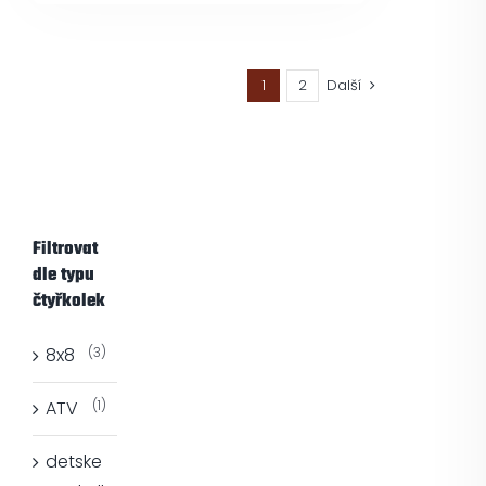
1
2
Další
Filtrovat
dle typu
čtyřkolek
8x8
(3)
ATV
(1)
detske