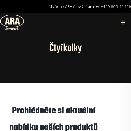
Přeskočit
Čtyřkolky ARA Český Krumlov
+420 605 175 76
na
obsah
Togg
Navi
Domů
Čtyřkolky
O nás
Čtyřkolky
Motocykly
Prohlédněte si aktuální
Skútry
nabídku naších produktů