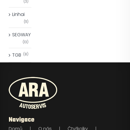
(3)
Linhai
(11)
SEGWAY
(13)
TGB
(8)
Navigace
Domů
O nás
Čtyřkolky