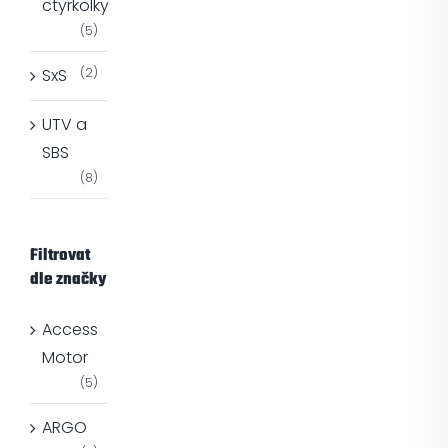
ctyrkolky
(5)
SxS
(2)
UTV a
SBS
(8)
Filtrovat
dle značky
Access
Motor
(5)
ARGO