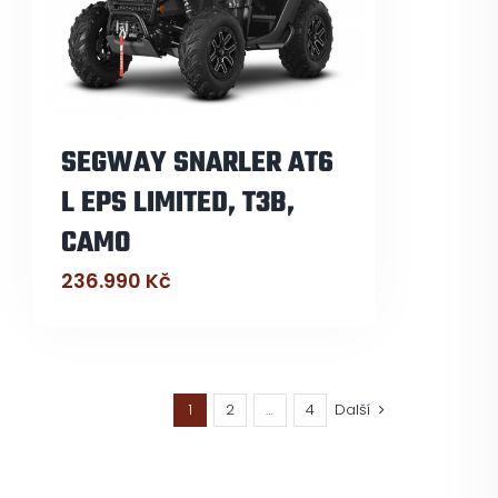
SEGWAY SNARLER AT6
L EPS LIMITED, T3B,
CAMO
236.990
Kč
1
2
…
4
Další