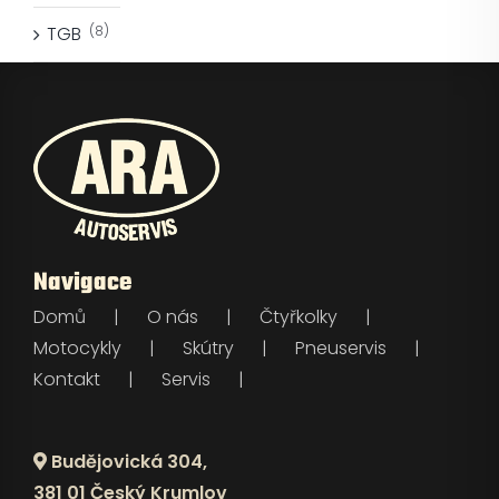
TGB
(8)
Navigace
Domů
O nás
Čtyřkolky
Motocykly
Skútry
Pneuservis
Kontakt
Servis
Budějovická 304,
381 01 Český Krumlov