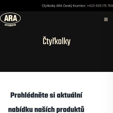
Přeskočit
Čtyřkolky ARA Český Krumlov
+420 605 175 76
na
obsah
Togg
Navi
Domů
Čtyřkolky
O nás
Čtyřkolky
Motocykly
Prohlédněte si aktuální
Skútry
nabídku naších produktů