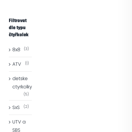
Filtrovat
dle typu
čtyřkolek
8x8
(3)
ATV
(1)
detske
ctyrkolky
(5)
SxS
(2)
UTV a
SBS