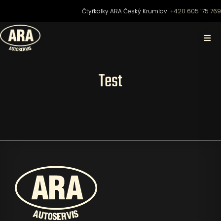
Přeskočit
Čtyřkolky ARA Český Krumlov
+420 605 175 76
na
obsah
Togg
Navi
Domů
Test
O nás
Čtyřkolky
Motocykly
Skútry