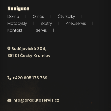
Pneuservis
Navigace
Domů
O nás
Čtyřkolky
Kontakt
Motocykly
Skútry
Pneuservis
Kontakt
Servis
Servis
Budějovická 304,
381 01 Český Krumlov
+420 605 175 769
info@araautoservis.cz