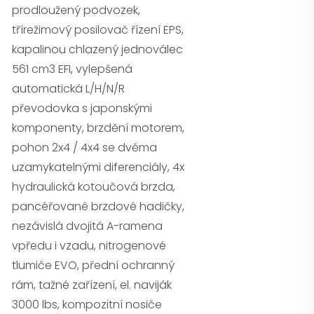
prodloužený podvozek,
třírežimový posilovač řízení EPS,
kapalinou chlazený jednoválec
561 cm3 EFI, vylepšená
automatická L/H/N/R
převodovka s japonskými
komponenty, brzdění motorem,
pohon 2x4 / 4x4 se dvěma
uzamykatelnými diferenciály, 4x
hydraulická kotoučová brzda,
pancéřované brzdové hadičky,
nezávislá dvojitá A-ramena
vpředu i vzadu, nitrogenové
tlumiče EVO, přední ochranný
rám, tažné zařízení, el. naviják
3000 lbs, kompozitní nosiče