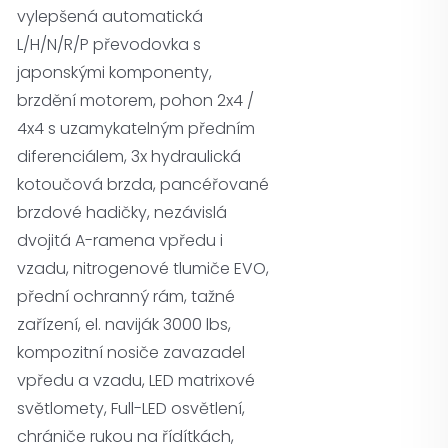
vylepšená automatická
L/H/N/R/P převodovka s
japonskými komponenty,
brzdění motorem, pohon 2x4 /
4x4 s uzamykatelným předním
diferenciálem, 3x hydraulická
kotoučová brzda, pancéřované
brzdové hadičky, nezávislá
dvojitá A-ramena vpředu i
vzadu, nitrogenové tlumiče EVO,
přední ochranný rám, tažné
zařízení, el. naviják 3000 lbs,
kompozitní nosiče zavazadel
vpředu a vzadu, LED matrixové
světlomety, Full-LED osvětlení,
chrániče rukou na řídítkách,