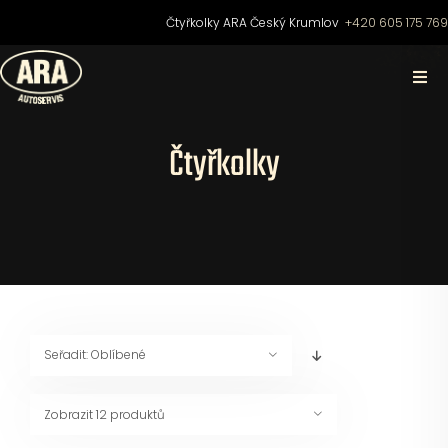
Přeskočit
Čtyřkolky ARA Český Krumlov
+420 605 175 76
na
obsah
Togg
Navi
Domů
Čtyřkolky
O nás
Čtyřkolky
Motocykly
Seřadit:
Oblíbené
Skútry
Zobrazit
12 produktů