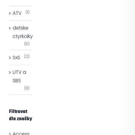
ATV
(1)
detske
ctyrkolky
(5)
SxS
(2)
UTV a
SBS
(8)
Filtrovat
dle značky
Access