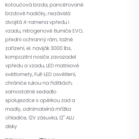
kotoučová brzda, pancéřované
brzdové hadičky, nezávislá
dvojitá A-ramena vpředu i
vzadu, nitrogenové tlumiče EVO,
přední ochranný rám, tažné
zařízení, el. naviják 3000 lbs,
kompozitní nosiče zavazadel
vpředu a vzadu, LED matrixové
světlomety, Full-LED osvětlení,
chrániče rukou na řídítkách,
samostatné sedadlo
spolujezdce s opěrkou zad a
madly, odnímatelná mřížka
chladiče, 12V zásuvka, 12" ALU
disky