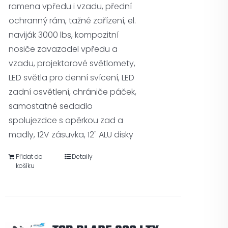
ramena vpředu i vzadu, přední
ochranný rám, tažné zařízení, el.
naviják 3000 lbs, kompozitní
nosiče zavazadel vpředu a
vzadu, projektorové světlomety,
LED světla pro denní svícení, LED
zadní osvětlení, chrániče páček,
samostatné sedadlo
spolujezdce s opěrkou zad a
madly, 12V zásuvka, 12" ALU disky
Přidat do
Detaily
košíku