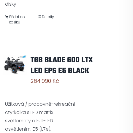
disky
Přidat do
Detaily
košíku
TGB BLADE 600 LTX
LED EPS E5 BLACK
264.990
Kč
Užitková / pracovně-rekreační
čtyřkolka s LED matrix
světlomety a Full-LED
osvětlením, E5 (L7e),