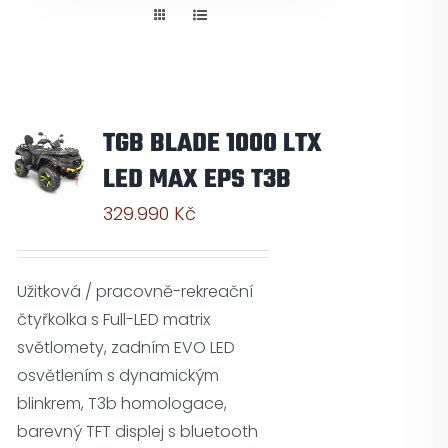
Pneuservis
Kontakt
TGB BLADE 1000 LTX
Servis
LED MAX EPS T3B
329.990
Kč
Užitková / pracovně-rekreační
čtyřkolka s Full-LED matrix
světlomety, zadním EVO LED
osvětlením s dynamickým
blinkrem, T3b homologace,
barevný TFT displej s bluetooth