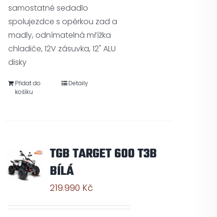
samostatné sedadlo
spolujezdce s opěrkou zad a
madly, odnímatelná mřížka
chladiče, 12V zásuvka, 12" ALU
disky
Přidat do
Detaily
košíku
TGB TARGET 600 T3B
BÍLÁ
219.990
Kč