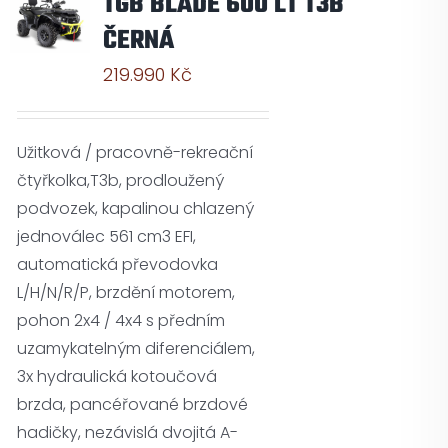
TGB BLADE 600 LT T3B
ČERNÁ
219.990
Kč
Užitková / pracovně-rekreační
čtyřkolka,T3b, prodloužený
podvozek, kapalinou chlazený
jednoválec 561 cm3 EFI,
automatická převodovka
L/H/N/R/P, brzdění motorem,
pohon 2x4 / 4x4 s předním
uzamykatelným diferenciálem,
3x hydraulická kotoučová
brzda, pancéřované brzdové
hadičky, nezávislá dvojitá A-