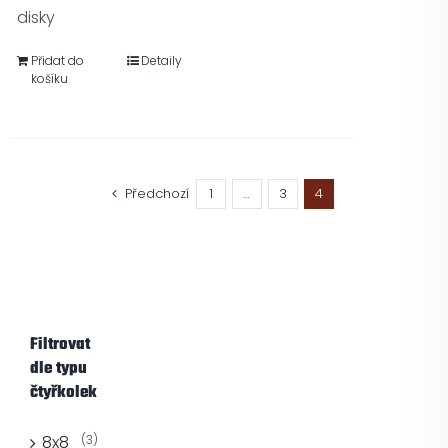
disky
Přidat do
Detaily
košíku
Předchozí
1
…
3
4
Filtrovat
dle typu
čtyřkolek
8x8
(3)