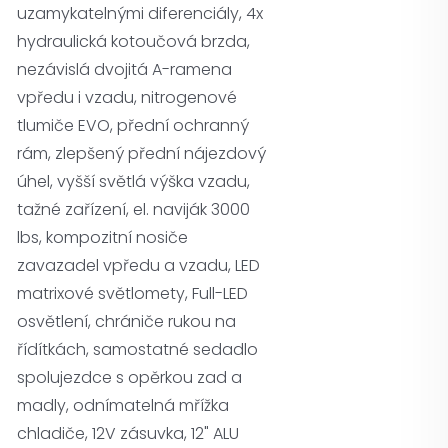
uzamykatelnými diferenciály, 4x
hydraulická kotoučová brzda,
nezávislá dvojitá A-ramena
vpředu i vzadu, nitrogenové
tlumiče EVO, přední ochranný
rám, zlepšený přední nájezdový
úhel, vyšší světlá výška vzadu,
tažné zařízení, el. naviják 3000
lbs, kompozitní nosiče
zavazadel vpředu a vzadu, LED
matrixové světlomety, Full-LED
osvětlení, chrániče rukou na
řídítkách, samostatné sedadlo
spolujezdce s opěrkou zad a
madly, odnímatelná mřížka
chladiče, 12V zásuvka, 12" ALU