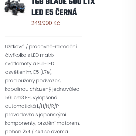
TGB BLADE 600 LTX
LED E5 ČERNÁ
249.990
Kč
Užitková / pracovně-rekreační
čtyřkolka s LED matrix
světlomety a Full-LED
osvětlením, E5 (L7e),
prodloužený podvozek,
kapalinou chlazený jednoválec
561 cm3 EFI, vylepšená
automatická L/H/N/R/P
převodovka s japonskými
komponenty, brzdění motorem,
pohon 2x4 / 4x4 se dvěma