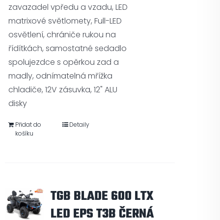
zavazadel vpředu a vzadu, LED
matrixové světlomety, Full-LED
osvětlení, chrániče rukou na
řídítkách, samostatné sedadlo
spolujezdce s opěrkou zad a
madly, odnímatelná mřížka
chladiče, 12V zásuvka, 12" ALU
disky
Přidat do
Detaily
košíku
TGB BLADE 600 LTX
LED EPS T3B ČERNÁ