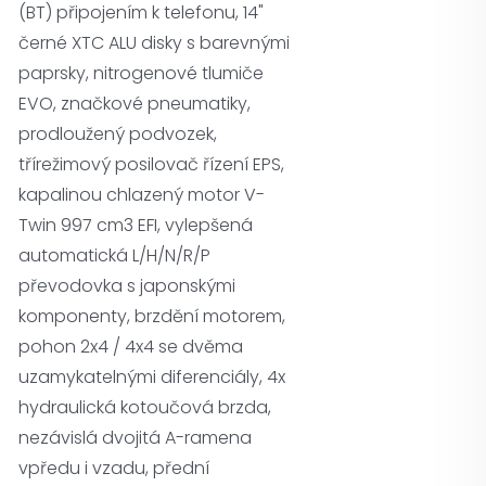
(BT) připojením k telefonu, 14"
černé XTC ALU disky s barevnými
paprsky, nitrogenové tlumiče
EVO, značkové pneumatiky,
prodloužený podvozek,
třírežimový posilovač řízení EPS,
kapalinou chlazený motor V-
Twin 997 cm3 EFI, vylepšená
automatická L/H/N/R/P
převodovka s japonskými
komponenty, brzdění motorem,
pohon 2x4 / 4x4 se dvěma
uzamykatelnými diferenciály, 4x
hydraulická kotoučová brzda,
nezávislá dvojitá A-ramena
vpředu i vzadu, přední