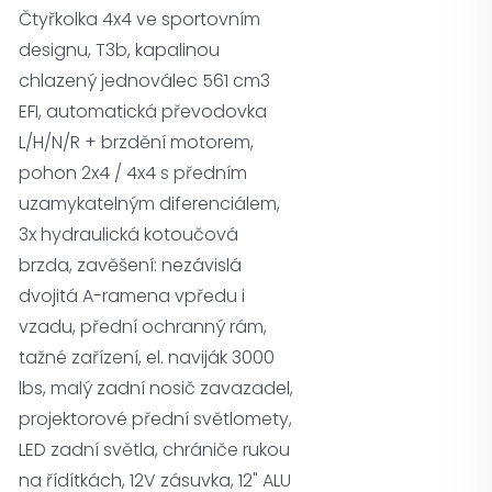
Čtyřkolka 4x4 ve sportovním
designu, T3b, kapalinou
chlazený jednoválec 561 cm3
EFI, automatická převodovka
L/H/N/R + brzdění motorem,
pohon 2x4 / 4x4 s předním
uzamykatelným diferenciálem,
3x hydraulická kotoučová
brzda, zavěšení: nezávislá
dvojitá A-ramena vpředu i
vzadu, přední ochranný rám,
tažné zařízení, el. naviják 3000
lbs, malý zadní nosič zavazadel,
projektorové přední světlomety,
LED zadní světla, chrániče rukou
na řídítkách, 12V zásuvka, 12" ALU