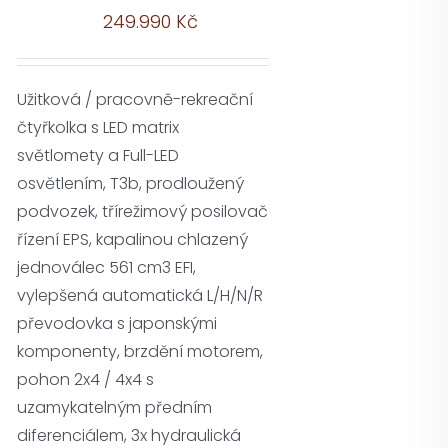
249.990
Kč
Užitková / pracovně-rekreační
čtyřkolka s LED matrix
světlomety a Full-LED
osvětlením, T3b, prodloužený
podvozek, třírežimový posilovač
řízení EPS, kapalinou chlazený
jednoválec 561 cm3 EFI,
vylepšená automatická L/H/N/R
převodovka s japonskými
komponenty, brzdění motorem,
pohon 2x4 / 4x4 s
uzamykatelným předním
diferenciálem, 3x hydraulická