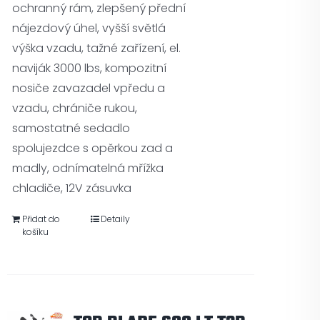
ochranný rám, zlepšený přední
nájezdový úhel, vyšší světlá
výška vzadu, tažné zařízení, el.
naviják 3000 lbs, kompozitní
nosiče zavazadel vpředu a
vzadu, chrániče rukou,
samostatné sedadlo
spolujezdce s opěrkou zad a
madly, odnímatelná mřížka
chladiče, 12V zásuvka
Přidat do
Detaily
košíku