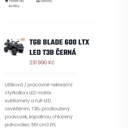
Přidat do
Detaily
košíku
TGB BLADE 600 LTX
LED T3B ČERNÁ
231.990
Kč
Užitková / pracovně-rekreační
čtyřkolka s LED matrix
světlomety a Full-LED
osvětlením, T3b, prodloužený
podvozek, kapalinou chlazený
jednoválec 561 cm3 EFI,