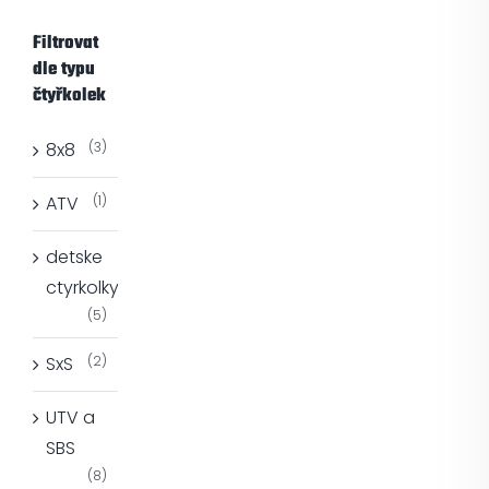
Filtrovat
dle typu
čtyřkolek
8x8
(3)
ATV
(1)
detske
ctyrkolky
(5)
SxS
(2)
UTV a
SBS
(8)