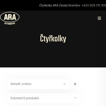
Přeskočit
Čtyřkolky ARA Český Krumlov
+420 605 175 76
na
obsah
Togg
Navi
Domů
Čtyřkolky
O nás
Čtyřkolky
Motocykly
Seřadit:
Jméno
Skútry
Zobrazit
12 produktů