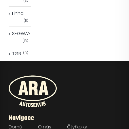
(3)
Linhai
(11)
SEGWAY
(13)
TGB
(8)
Navigace
Domů
O nás
Čtyřkolky