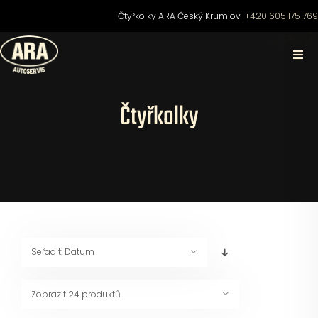
Přeskočit
Čtyřkolky ARA Český Krumlov
+420 605 175 76
na
obsah
Togg
Navi
Domů
Čtyřkolky
O nás
Čtyřkolky
Motocykly
Seřadit:
Datum
Skútry
Zobrazit
24 produktů