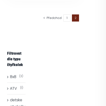
Předchozí
1
2
Filtrovat
dle typu
čtyřkolek
8x8
(3)
ATV
(1)
detske