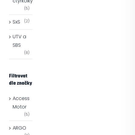
ctyrkolky
(5)
SxS
(2)
UTV a
SBS
(8)
Filtrovat
dle značky
Access
Motor
(5)
ARGO