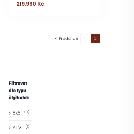
219.990
Kč
Předchozí
1
2
Filtrovat
dle typu
čtyřkolek
8x8
(3)
ATV
(1)