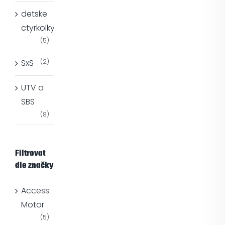
detske
ctyrkolky
(5)
SxS
(2)
UTV a
SBS
(8)
Filtrovat
dle značky
Access
Motor
(5)