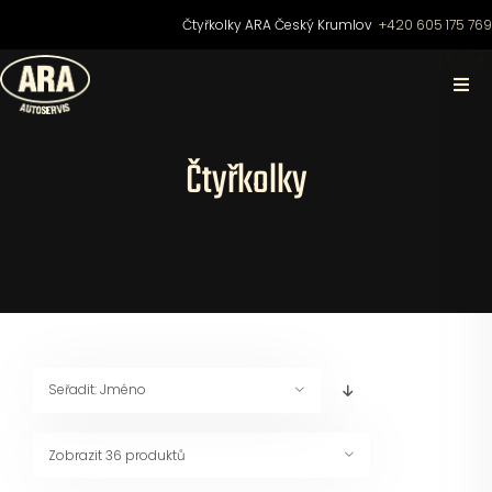
Přeskočit
Čtyřkolky ARA Český Krumlov
+420 605 175 76
na
obsah
Togg
Navi
Domů
Čtyřkolky
O nás
Čtyřkolky
Motocykly
Seřadit:
Jméno
Skútry
Zobrazit
36 produktů