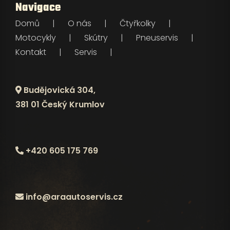
Navigace
Domů
O nás
Čtyřkolky
Motocykly
Skútry
Pneuservis
Kontakt
Servis
Budějovická 304,
381 01 Český Krumlov
+420 605 175 769
info@araautoservis.cz