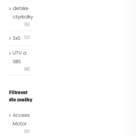
detske
ctyrkolky
(5)
SxS
(2)
UTV a
SBS
(8)
Filtrovat
dle značky
Access
Motor
(5)