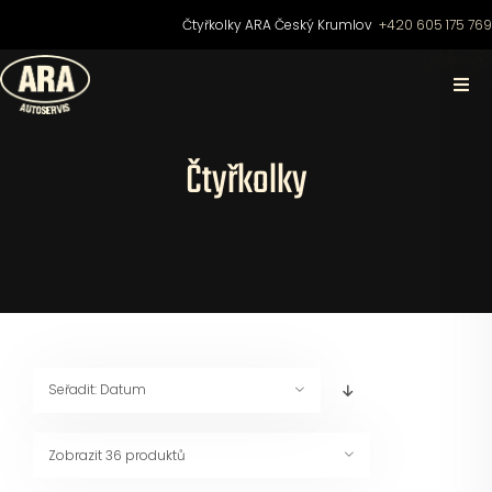
Přeskočit
Čtyřkolky ARA Český Krumlov
+420 605 175 76
na
obsah
Togg
Navi
Domů
Čtyřkolky
O nás
Čtyřkolky
Motocykly
Seřadit:
Datum
Skútry
Zobrazit
36 produktů