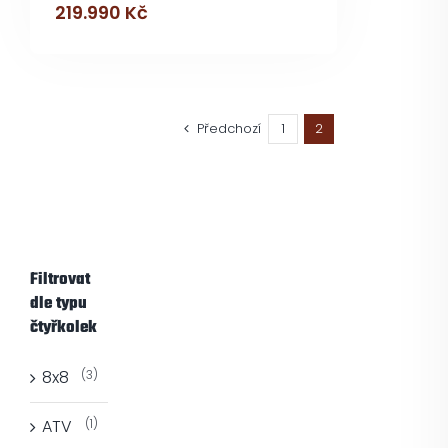
219.990
Kč
Předchozí
1
2
Filtrovat
dle typu
čtyřkolek
8x8
(3)
ATV
(1)