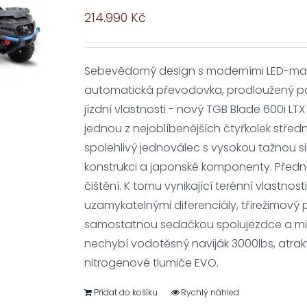
214.990
Kč
Sebevědomý design s moderními LED-matri
automatická převodovka, prodloužený pod
jízdní vlastnosti - nový TGB Blade 600i L
jednou z nejoblíbenějších čtyřkolek střed
spolehlivý jednoválec s vysokou tažnou 
konstrukci a japonské komponenty. Předn
čištění. K tomu vynikající terénní vlastnos
uzamykatelnými diferenciály, třírežimový 
samostatnou sedačkou spolujezdce a mi
nechybí vodotěsný naviják 3000lbs, atrakti
nitrogenové tlumiče EVO.
Přidat do košíku
Rychlý náhled