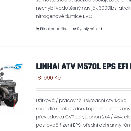
nechybí vodotěsný naviják 3000lbs, atrakti
nitrogenové tlumiče EVO.
Přidat do košíku
Rychlý náhled
LINHAI ATV M570L EPS EFI 
181.990
Kč
Užitková / pracovně-rekreační čtyřkolka,
sedadlo spolujezdce, kapalinou chlazený 
převodovka CVTech, pohon 2x4 / 4x4, elek
posilovač řízení EPS, přední ochranný rám,