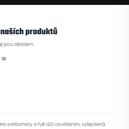
 naších produktů
í jsou skladem.
x světlomety a Full-LED osvětlením, vylepšená