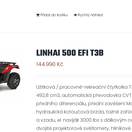
Přidat do košíku
Rychlý náhled
LINHAI 500 EFI T3B
144.990
Kč
Užitková / pracovně-rekreační čtyřkolka T
492,8 cm3, automatická převodovka CVTec
předního diferenciálu, přední zavěšení Mc
hydraulická kotoučová brzda, tažné zaří
a vzadu, el. naviják 3000 lbs s dálkovým ov
dvojité projektorové světlomety, hliníkové 