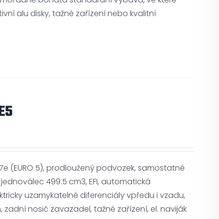
vní alu disky, tažné zařízení nebo kvalitní
E5
 L7e (EURO 5), prodloužený podvozek, samostatné
jednoválec 499.5 cm3, EFI, automatická
tricky uzamykatelné diferenciály vpředu i vzadu,
 zadní nosič zavazadel, tažné zařízení, el. naviják