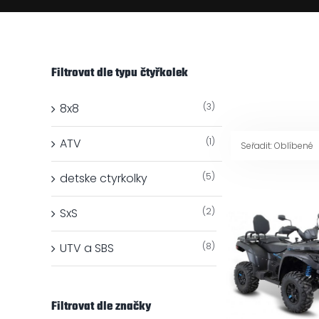
Filtrovat dle typu čtyřkolek
8x8
(3)
ATV
(1)
Seřadit:
Oblíbené
detske ctyrkolky
(5)
SxS
(2)
UTV a SBS
(8)
Filtrovat dle značky