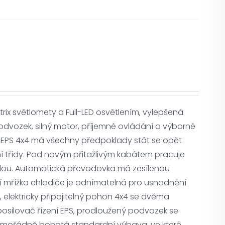
x světlomety a Full-LED osvětlením, vylepšená
vozek, silný motor, příjemné ovládání a výborné
TX EPS 4x4 má všechny předpoklady stát se opět
ní třídy. Pod novým přitažlivým kabátem pracuje
silou. Automatická převodovka má zesílenou
í mřížka chladiče je odnímatelná pro usnadnění
ti, elektricky připojitelný pohon 4x4 se dvěma
posilovač řízení EPS, prodloužený podvozek se
mořádně bohatá standardní výbava, ve které