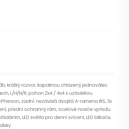
3b, krátký rozvor, kapalinou chlazený jednoválec
h, L/H/N/R, pohon 2x4 / 4x4 s uzávěrkou
Pherson, zadní: nezávislá dvojitá A-ramena IRS, 3x
zení, přední ochranný rám, ocelové nosiče vpředu
ládáním, LED světla pro denní svícení, LED blikače,
disky