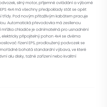
vozek, silný motor, příjemné ovládání a výborné
TX EPS 4x4 má všechny předpoklady stát se opět
ní třídy. Pod novým přitažlivým kabátem pracuje
silou. Automatická převodovka má zesílenou
í mřížka chladiče je odnímatelná pro usnadnění
ti, elektricky připojitelný pohon 4x4 se dvěma
posilovač řízení EPS, prodloužený podvozek se
mořádně bohatá standardní výbava, ve které
vní alu disky, tažné zařízení nebo kvalitní