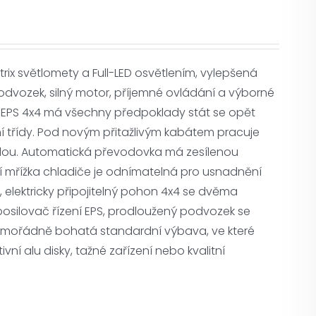
x světlomety a Full-LED osvětlením, vylepšená
vozek, silný motor, příjemné ovládání a výborné
TX EPS 4x4 má všechny předpoklady stát se opět
ní třídy. Pod novým přitažlivým kabátem pracuje
silou. Automatická převodovka má zesílenou
í mřížka chladiče je odnímatelná pro usnadnění
ti, elektricky připojitelný pohon 4x4 se dvěma
posilovač řízení EPS, prodloužený podvozek se
mořádně bohatá standardní výbava, ve které
vní alu disky, tažné zařízení nebo kvalitní