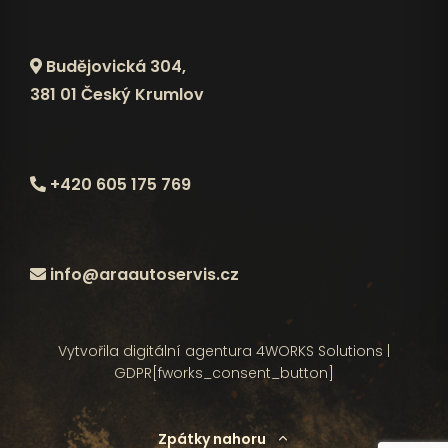
Budějovická 304,
381 01 Český Krumlov
+420 605 175 769
info@araautoservis.cz
Vytvořila digitální agentura
4WORKS Solutions
|
GDPR
[fworks_consent_button]
Zpátky nahoru