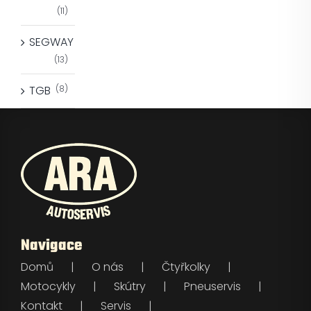
(11)
SEGWAY
(13)
TGB
(8)
Navigace
Domů
O nás
Čtyřkolky
Motocykly
Skútry
Pneuservis
Kontakt
Servis