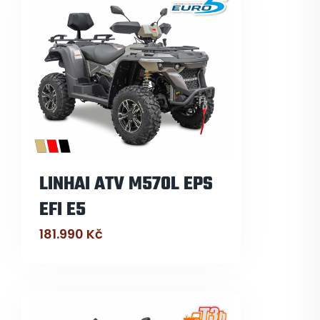
LINHAI ATV M570L EPS
EFI E5
181.990
Kč