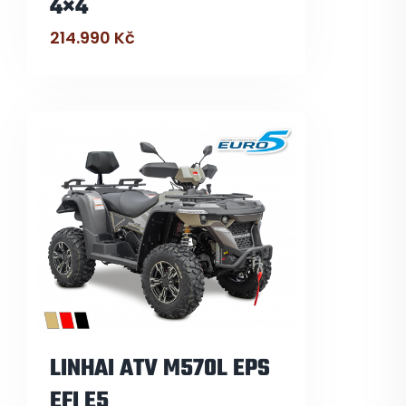
4×4
214.990
Kč
LINHAI ATV M570L EPS
EFI E5