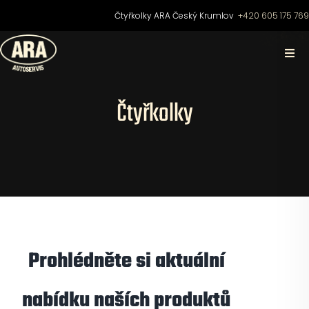
Přeskočit
Čtyřkolky ARA Český Krumlov
+420 605 175 76
na
obsah
Togg
Navi
Domů
Čtyřkolky
O nás
Čtyřkolky
Motocykly
Prohlédněte si aktuální
Skútry
nabídku naších produktů