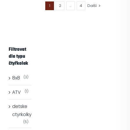
1
2
…
4
Další
Filtrovat
dle typu
čtyřkolek
8x8
(3)
ATV
(1)
detske
ctyrkolky
(5)