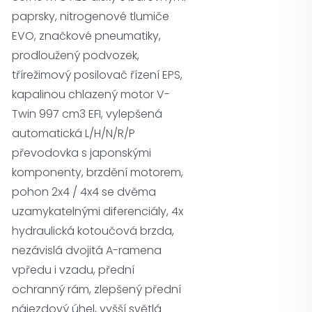
paprsky, nitrogenové tlumiče
EVO, značkové pneumatiky,
prodloužený podvozek,
třírežimový posilovač řízení EPS,
kapalinou chlazený motor V-
Twin 997 cm3 EFI, vylepšená
automatická L/H/N/R/P
převodovka s japonskými
komponenty, brzdění motorem,
pohon 2x4 / 4x4 se dvěma
uzamykatelnými diferenciály, 4x
hydraulická kotoučová brzda,
nezávislá dvojitá A-ramena
vpředu i vzadu, přední
ochranný rám, zlepšený přední
nájezdový úhel, vyšší světlá