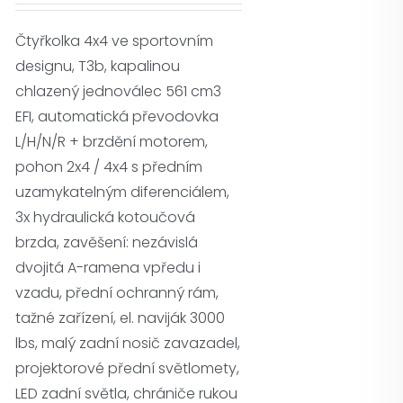
Čtyřkolka 4x4 ve sportovním
designu, T3b, kapalinou
chlazený jednoválec 561 cm3
EFI, automatická převodovka
L/H/N/R + brzdění motorem,
pohon 2x4 / 4x4 s předním
uzamykatelným diferenciálem,
3x hydraulická kotoučová
brzda, zavěšení: nezávislá
dvojitá A-ramena vpředu i
vzadu, přední ochranný rám,
tažné zařízení, el. naviják 3000
lbs, malý zadní nosič zavazadel,
projektorové přední světlomety,
LED zadní světla, chrániče rukou