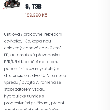
S, T3B
189.990
Kč
Užitková / pracovně-rekreační
čtyřkolka, T3b, kapalinou
chlazený jednoválec 570 cm3
EFI, automatická převodovka
P/R/N/L/H, brzdění motorem,
pohon 4x4 s uzamykatelným
diferenciálem, dvojitá A-ramena
vpředu / dvojitá A-ramena se
stabilizátorem vzadu,
hydraulické tlumiče s
progresivními pružinami, přední,
zadní a boční ochranné rámy,