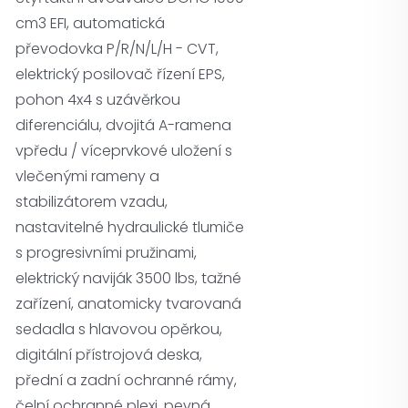
cm3 EFI, automatická
převodovka P/R/N/L/H - CVT,
elektrický posilovač řízení EPS,
pohon 4x4 s uzávěrkou
diferenciálu, dvojitá A-ramena
vpředu / víceprvkové uložení s
vlečenými rameny a
stabilizátorem vzadu,
nastavitelné hydraulické tlumiče
s progresivními pružinami,
elektrický naviják 3500 lbs, tažné
zařízení, anatomicky tvarovaná
sedadla s hlavovou opěrkou,
digitální přístrojová deska,
přední a zadní ochranné rámy,
čelní ochranné plexi, pevná