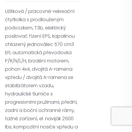
Užitková / pracovně-rekreační
čtyřkolka s prodlouženým
podvozkem, T3b, elektrický
posilovač řízení EPS, kapalinou
chlazený jednoválec 570 cm3
EFI, automatická převodovka
P/R/N/L/H, brzdění motorem,
pohon 4x4, dvojitá A-ramena
vpředu / dvojitá A-ramena se
stabilizátorem vzadu,
hydraulické tlumiče s
progresivními pružinami, přední,
zadní a boční ochranné rámy,
tažné zařízení, el. naviják 2500
lbs, kompozitní nosiče vpředu a