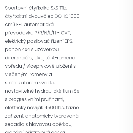
Sportovní čtyřkolka SxS T1b,
čtyřtaktní dvouválec DOHC 1000
cm3 EFI, automatická
převodovka P/R/N/L/H - CVT,
elektrický posilovač řízení EPS,
pohon 4x4 s uzávěrkou
diferenciálu, dvojitá A-ramena
vpředu / víceprvkové uložení s
vlečenými rameny a
stabilizátorem vzadu,
nastavitelné hydraulické tlumiče
s progresivními pružinami,
elektrický naviják 4500 lbs, tažné
zařízení, anatomicky tvarovaná
sedadla s hlavovou opěrkou,
digitální přístrojová deska,