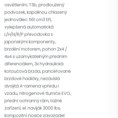
osvětlením, T3b, prodloužený
podvozek, kapalinou chlazený
jednoválec 561 cm3 EFI,
vylepšená automatická
L/H/N/R/P převodovka s
japonskými komponenty,
brzdění motorem, pohon 2x4 /
4x4 s uzamykatelným předním
diferenciálem, 3x hydraulická
kotoučová brzda, pancéřované
brzdové hadičky, nezávislá
dvojitá A-ramena vpředu i
vzadu, nitrogenové tlumiče EVO,
přední ochranný rám, tažné
zařízení, el. naviják 3000 lbs,
kompozitní nosiče zavazadel