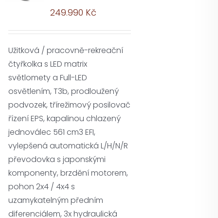
249.990
Kč
Užitková / pracovně-rekreační
čtyřkolka s LED matrix
světlomety a Full-LED
osvětlením, T3b, prodloužený
podvozek, třírežimový posilovač
řízení EPS, kapalinou chlazený
jednoválec 561 cm3 EFI,
vylepšená automatická L/H/N/R
převodovka s japonskými
komponenty, brzdění motorem,
pohon 2x4 / 4x4 s
uzamykatelným předním
diferenciálem, 3x hydraulická