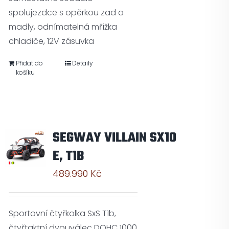
spolujezdce s opěrkou zad a
madly, odnímatelná mřížka
chladiče, 12V zásuvka
Přidat do
Detaily
košíku
SEGWAY VILLAIN SX10
E, T1B
489.990
Kč
Sportovní čtyřkolka SxS T1b,
čtyřtaktní dvouválec DOHC 1000