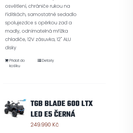
osvětlení, chrániče rukou na
řídítkách, samostatné sedadlo
spolujezdce s opěrkou zad a
madly, odnímatelná mřížka
chladiče, 12V zásuvka, 12" ALU
disky
Přidat do
Detaily
košíku
TGB BLADE 600 LTX
LED E5 ČERNÁ
249.990
Kč