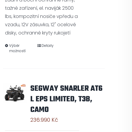
tažné zařízení, el. naviják 2500
lbs, kompozitní nosiče vpředu a
vzadu, 12V zásuvka, 12" ocelové
disky, ochranné kryty rukojetí
Výběr
Detaily
možností
SEGWAY SNARLER AT6
L EPS LIMITED, T3B,
CAMO
236.990
Kč