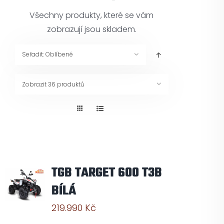
Pneuservis
Všechny produkty, které se vám
zobrazují jsou skladem.
Kontakt
Seřadit:
Oblíbené
Servis
Zobrazit
36 produktů
TGB TARGET 600 T3B
BÍLÁ
219.990
Kč