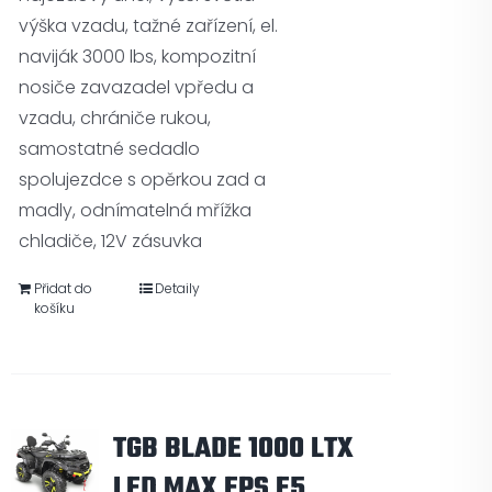
výška vzadu, tažné zařízení, el.
naviják 3000 lbs, kompozitní
nosiče zavazadel vpředu a
vzadu, chrániče rukou,
samostatné sedadlo
spolujezdce s opěrkou zad a
madly, odnímatelná mřížka
chladiče, 12V zásuvka
Přidat do
Detaily
košíku
TGB BLADE 1000 LTX
LED MAX EPS E5