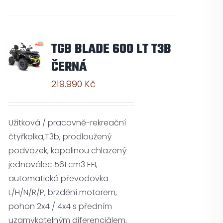
TGB BLADE 600 LT T3B
ČERNÁ
219.990
Kč
Užitková / pracovně-rekreační
čtyřkolka,T3b, prodloužený
podvozek, kapalinou chlazený
jednoválec 561 cm3 EFI,
automatická převodovka
L/H/N/R/P, brzdění motorem,
pohon 2x4 / 4x4 s předním
uzamykatelným diferenciálem,