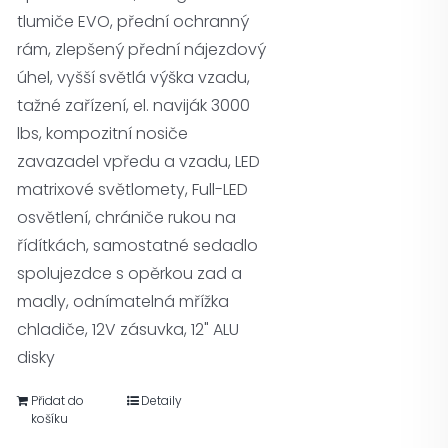
tlumiče EVO, přední ochranný
rám, zlepšený přední nájezdový
úhel, vyšší světlá výška vzadu,
tažné zařízení, el. naviják 3000
lbs, kompozitní nosiče
zavazadel vpředu a vzadu, LED
matrixové světlomety, Full-LED
osvětlení, chrániče rukou na
řídítkách, samostatné sedadlo
spolujezdce s opěrkou zad a
madly, odnímatelná mřížka
chladiče, 12V zásuvka, 12" ALU
disky
Přidat do
Detaily
košíku