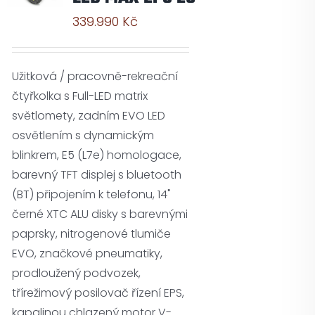
339.990
Kč
Užitková / pracovně-rekreační
čtyřkolka s Full-LED matrix
světlomety, zadním EVO LED
osvětlením s dynamickým
blinkrem, E5 (L7e) homologace,
barevný TFT displej s bluetooth
(BT) připojením k telefonu, 14"
černé XTC ALU disky s barevnými
paprsky, nitrogenové tlumiče
EVO, značkové pneumatiky,
prodloužený podvozek,
třírežimový posilovač řízení EPS,
kapalinou chlazený motor V-