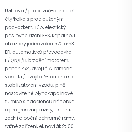
Užitková / pracovně-rekreační
čtyřkolka s prodlouženým
podvozkem, T3b, elektrický
posilovač řízení EPS, kapalinou
chlazený jednoválec 570 cm3
EFI, automatická převodovka
P/R/N/L/H, brzdění motorem,
pohon 4x4, dvojitá A-ramena
vpředu / dvojitá A-ramena se
stabilizátorem vzadu, plně
nastavitelné plynokapalinové
tlumiče s oddělenou nádobkou
a progresivní pružiny, přední,
zadní a boční ochranné rámy,
tažné zařízení, el. naviják 2500