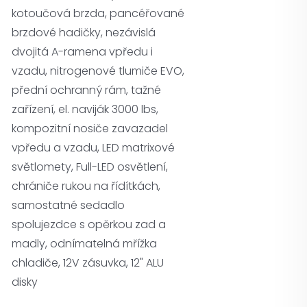
kotoučová brzda, pancéřované
brzdové hadičky, nezávislá
dvojitá A-ramena vpředu i
vzadu, nitrogenové tlumiče EVO,
přední ochranný rám, tažné
zařízení, el. naviják 3000 lbs,
kompozitní nosiče zavazadel
vpředu a vzadu, LED matrixové
světlomety, Full-LED osvětlení,
chrániče rukou na řídítkách,
samostatné sedadlo
spolujezdce s opěrkou zad a
madly, odnímatelná mřížka
chladiče, 12V zásuvka, 12" ALU
disky