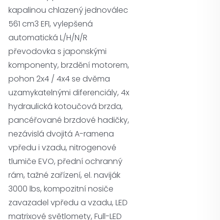
kapalinou chlazený jednoválec
561 cm3 EFI, vylepšená
automatická L/H/N/R
převodovka s japonskými
komponenty, brzdění motorem,
pohon 2x4 / 4x4 se dvěma
uzamykatelnými diferenciály, 4x
hydraulická kotoučová brzda,
pancéřované brzdové hadičky,
nezávislá dvojitá A-ramena
vpředu i vzadu, nitrogenové
tlumiče EVO, přední ochranný
rám, tažné zařízení, el. naviják
3000 lbs, kompozitní nosiče
zavazadel vpředu a vzadu, LED
matrixové světlomety, Full-LED