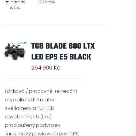
Přidat do
Detaily
košíku
TGB BLADE 600 LTX
LED EPS E5 BLACK
264.990
Kč
Užitková / pracovně-rekreační
čtyřkolka s LED matrix
světlomety a Full-LED
osvětlením, E5 (L7e),
prodloužený podvozek,
třírežimový posilovač řízení EPS,