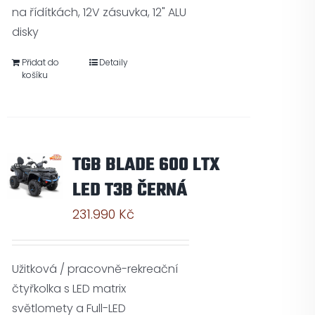
na řídítkách, 12V zásuvka, 12" ALU
disky
Přidat do
Detaily
košíku
TGB BLADE 600 LTX
LED T3B ČERNÁ
231.990
Kč
Užitková / pracovně-rekreační
čtyřkolka s LED matrix
světlomety a Full-LED