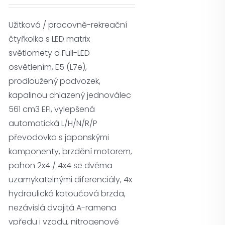
Užitková / pracovně-rekreační
čtyřkolka s LED matrix
světlomety a Full-LED
osvětlením, E5 (L7e),
prodloužený podvozek,
kapalinou chlazený jednoválec
561 cm3 EFI, vylepšená
automatická L/H/N/R/P
převodovka s japonskými
komponenty, brzdění motorem,
pohon 2x4 / 4x4 se dvěma
uzamykatelnými diferenciály, 4x
hydraulická kotoučová brzda,
nezávislá dvojitá A-ramena
vpředu i vzadu, nitrogenové