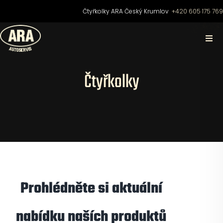
Přeskočit
Čtyřkolky ARA Český Krumlov
+420 605 175 76
na
obsah
Togg
Navi
Domů
Čtyřkolky
O nás
Čtyřkolky
Motocykly
Prohlédněte si aktuální
Skútry
nabídku naších produktů