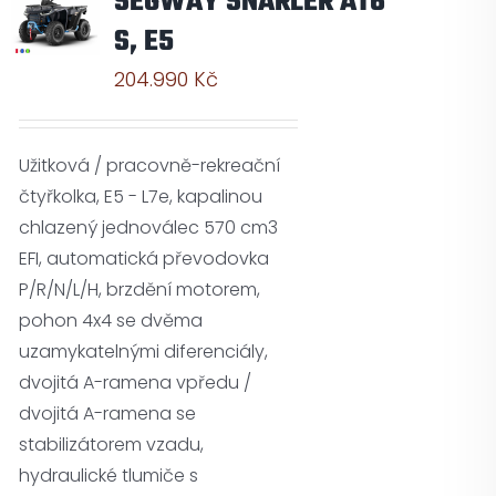
SEGWAY SNARLER AT6
S, E5
204.990
Kč
Užitková / pracovně-rekreační
čtyřkolka, E5 - L7e, kapalinou
chlazený jednoválec 570 cm3
EFI, automatická převodovka
P/R/N/L/H, brzdění motorem,
pohon 4x4 se dvěma
uzamykatelnými diferenciály,
dvojitá A-ramena vpředu /
dvojitá A-ramena se
stabilizátorem vzadu,
hydraulické tlumiče s