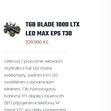
TGB BLADE 1000 LTX
LED MAX EPS T3B
329.990
Kč
Užitková / pracovně-rekreační
čtyřkolka s Full-LED matrix
světlomety, zadním EVO LED
osvětlením s dynamickým
blinkrem, T3b homologace,
barevný TFT displej s bluetooth
(BT) připojením k telefonu, 14"
černé XTC ALU disky s barevnými