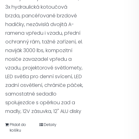
3x hydraulická kotoučová
brzda, pancéřované brzdové
hadičky, nezávislá dvojitá A-
ramena vpředu i vzadu, přední
ochranný rám, tažné zařízení, el.
naviják 3000 lbs, kompozitní
nosiče zavazadel vpředu a
vzadu, projektorové světlomety,
LED světla pro denní svícení, LED
zadní osvětlení, chrániče páček,
samostatné sedadlo
spolujezdce s opěrkou zad a
madly, 12V zásuvka, 12" ALU disky
Přidat do
Detaily
košíku