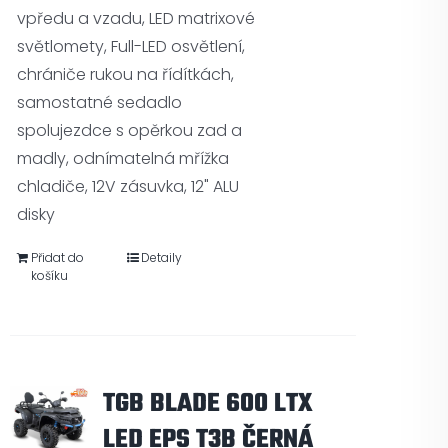
vpředu a vzadu, LED matrixové
světlomety, Full-LED osvětlení,
chrániče rukou na řídítkách,
samostatné sedadlo
spolujezdce s opěrkou zad a
madly, odnímatelná mřížka
chladiče, 12V zásuvka, 12" ALU
disky
Přidat do
Detaily
košíku
TGB BLADE 600 LTX
LED EPS T3B ČERNÁ