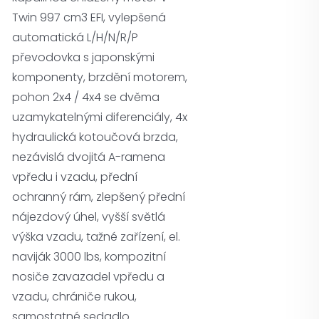
Twin 997 cm3 EFI, vylepšená
automatická L/H/N/R/P
převodovka s japonskými
komponenty, brzdění motorem,
pohon 2x4 / 4x4 se dvěma
uzamykatelnými diferenciály, 4x
hydraulická kotoučová brzda,
nezávislá dvojitá A-ramena
vpředu i vzadu, přední
ochranný rám, zlepšený přední
nájezdový úhel, vyšší světlá
výška vzadu, tažné zařízení, el.
naviják 3000 lbs, kompozitní
nosiče zavazadel vpředu a
vzadu, chrániče rukou,
samostatné sedadlo