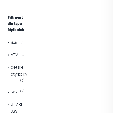
Filtrovat
dle typu
čtyřkolek
8x8
(3)
ATV
(1)
detske
ctyrkolky
(5)
SxS
(2)
UTV a
SBS