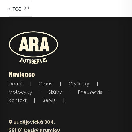
TGB
(8)
Navigace
Domů
O nás
Čtyřkolky
Motocykly
Skútry
Pneuservis
Kontakt
Servis
Budějovická 304,
381 01 Český Krumlov