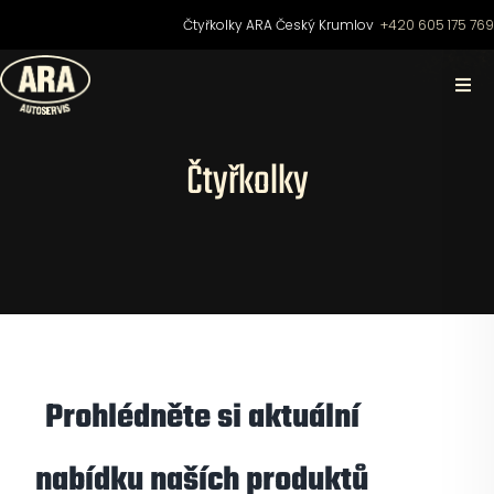
Přeskočit
Čtyřkolky ARA Český Krumlov
+420 605 175 76
na
obsah
Togg
Navi
Domů
Čtyřkolky
O nás
Čtyřkolky
Motocykly
Prohlédněte si aktuální
Skútry
nabídku naších produktů