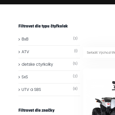
Filtrovat dle typu čtyřkolek
8x8
(3)
ATV
(1)
Seřadit:
Výchozí tř
detske ctyrkolky
(5)
SxS
(2)
UTV a SBS
(8)
Filtrovat dle značky