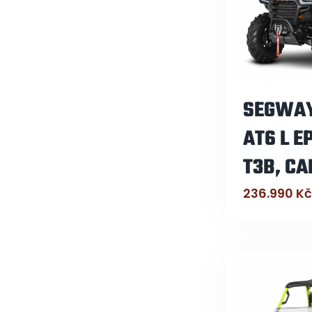
SEGWAY
AT6 L E
T3B, C
236.990
Kč