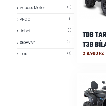
Access Motor
(5)
ARGO
(3)
Linhai
(11)
TGB TAR
T3B BÍL
SEGWAY
(13)
219.990
Kč
TGB
(8)