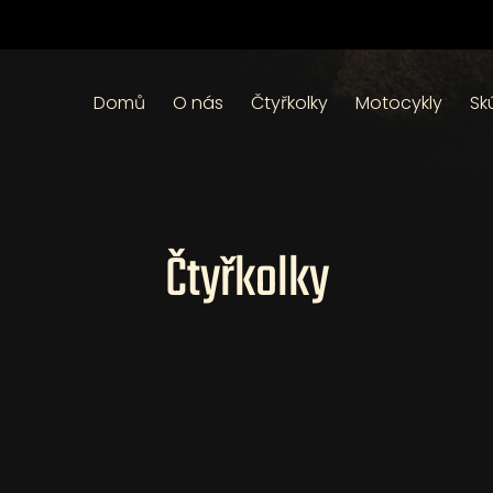
Domů
O nás
Čtyřkolky
Motocykly
Sk
Čtyřkolky