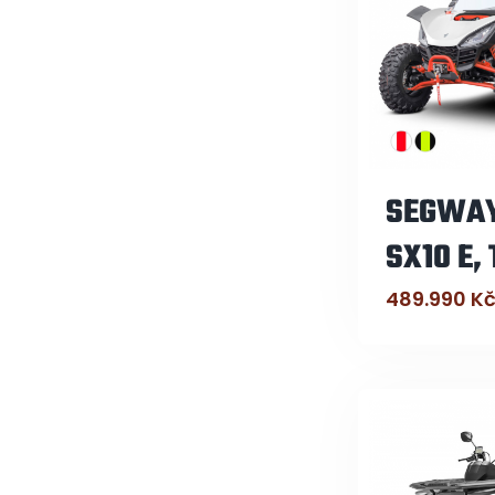
SEGWAY
SX10 E, 
489.990
K