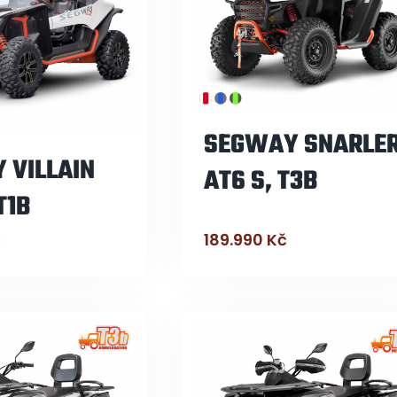
SEGWAY SNARLE
 VILLAIN
AT6 S, T3B
T1B
č
189.990
Kč