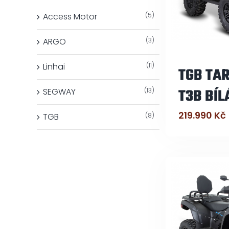
Access Motor
(5)
ARGO
(3)
Linhai
(11)
TGB TAR
T3B BÍL
SEGWAY
(13)
219.990
Kč
TGB
(8)