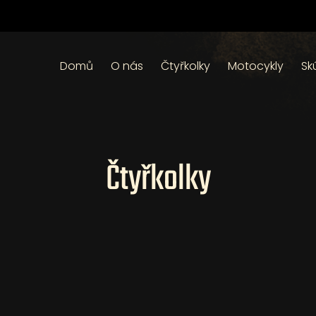
Domů
O nás
Čtyřkolky
Motocykly
Sk
Čtyřkolky