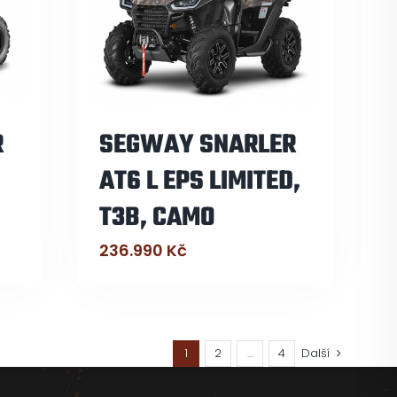
R
SEGWAY SNARLER
AT6 L EPS LIMITED,
T3B, CAMO
236.990
Kč
1
2
…
4
Další