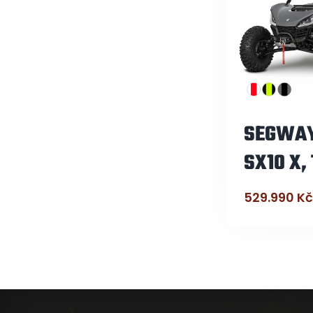
SEGWAY
SX10 X,
529.990
Kč