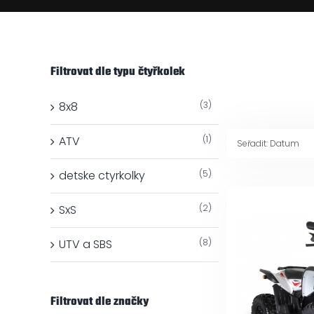
Filtrovat dle typu čtyřkolek
8x8
(3)
ATV
(1)
Seřadit:
Datum
detske ctyrkolky
(5)
SxS
(2)
UTV a SBS
(8)
Filtrovat dle značky