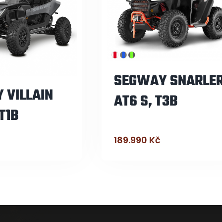
SEGWAY SNARLE
 VILLAIN
AT6 S, T3B
 T1B
189.990
Kč