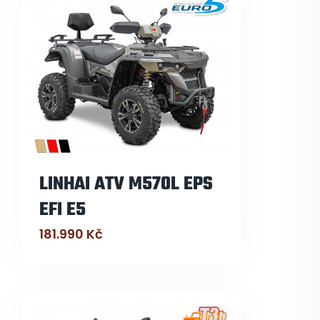
LINHAI ATV M570L EPS
EFI E5
181.990
Kč