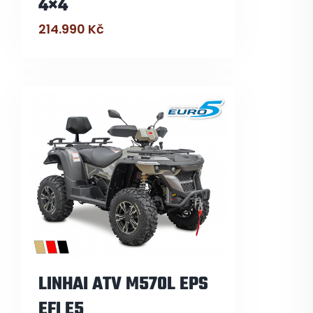
4×4
214.990
Kč
LINHAI ATV M570L EPS
EFI E5