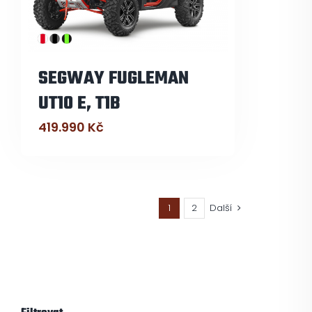
SEGWAY FUGLEMAN
UT10 E, T1B
419.990
Kč
1
2
Další