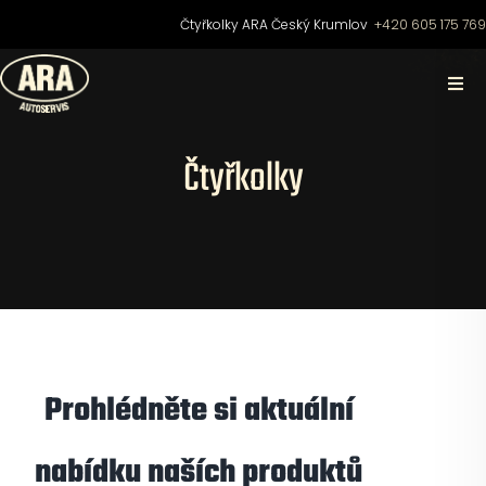
Přeskočit
Čtyřkolky ARA Český Krumlov
+420 605 175 76
na
obsah
Togg
Navi
Domů
Čtyřkolky
O nás
Čtyřkolky
Motocykly
Prohlédněte si aktuální
Skútry
nabídku naších produktů