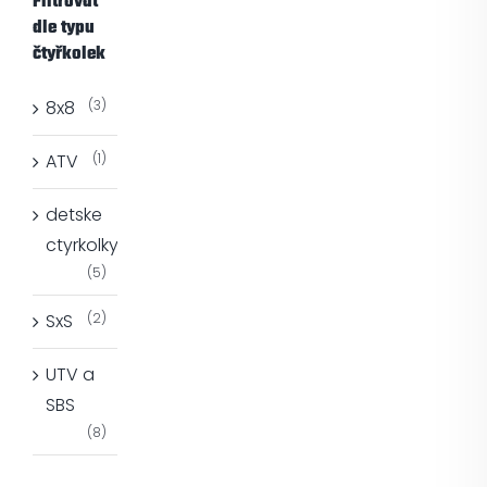
Filtrovat
dle typu
čtyřkolek
8x8
(3)
ATV
(1)
detske
ctyrkolky
(5)
SxS
(2)
UTV a
SBS
(8)