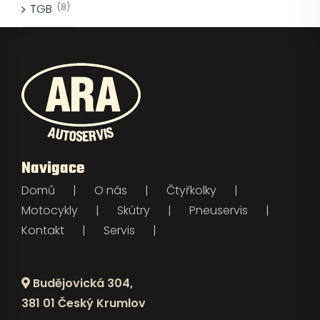
TGB
(8)
Navigace
Domů
O nás
Čtyřkolky
Motocykly
Skútry
Pneuservis
Kontakt
Servis
Budějovická 304,
381 01 Český Krumlov