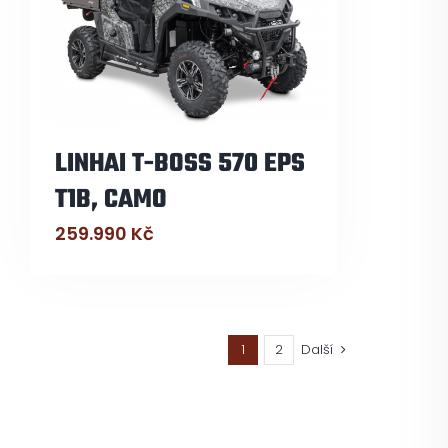
LINHAI T-BOSS 570 EPS
T1B, CAMO
259.990
Kč
1
2
Další