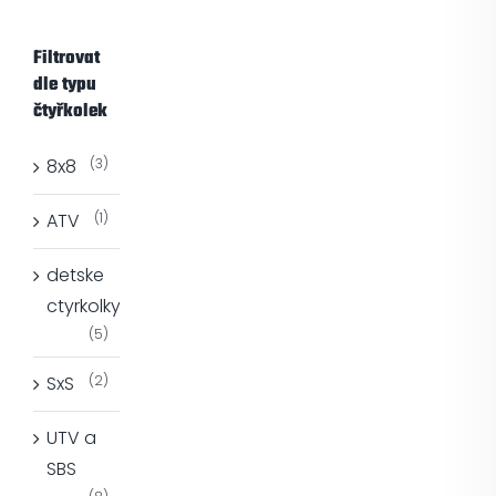
Filtrovat
dle typu
čtyřkolek
8x8
(3)
ATV
(1)
detske
ctyrkolky
(5)
SxS
(2)
UTV a
SBS