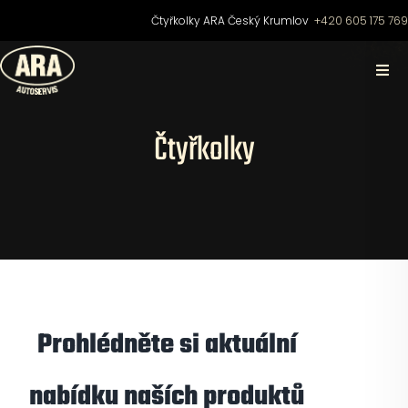
Přeskočit
Čtyřkolky ARA Český Krumlov
+420 605 175 76
na
obsah
Togg
Navi
Domů
Čtyřkolky
O nás
Čtyřkolky
Motocykly
Prohlédněte si aktuální
Skútry
nabídku naších produktů