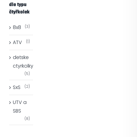
dle typu
čtyřkolek
8x8
(3)
ATV
(1)
detske
ctyrkolky
(5)
SxS
(2)
UTV a
SBS
(8)