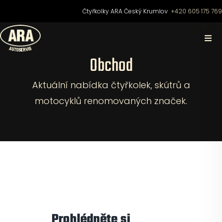
Přeskočit
Čtyřkolky ARA Český Krumlov
+420 605 175 76
na
obsah
Togg
Navi
Obchod
Domů
Aktuální nabídka čtyřkolek, skútrů a
O nás
motocyklů renomovaných značek.
Čtyřkolky
Motocykly
Skútry
Prohlédněte si