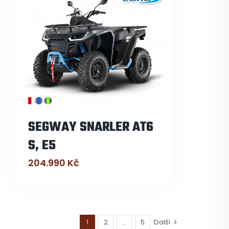
SEGWAY SNARLER AT6
S, E5
204.990
Kč
1
2
…
5
Další