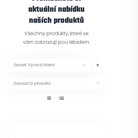
Pneuservis
aktuální nabídku
naších produktů
Kontakt
Všechny produkty, které se
vám zobrazují jsou skladem.
Servis
Seřadit:
Výchozí třídění
Zobrazit
12 produktů