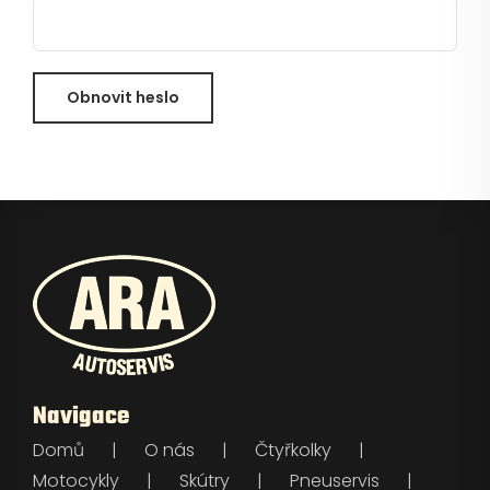
Pneuservis
Kontakt
Obnovit heslo
Servis
Navigace
Domů
O nás
Čtyřkolky
Motocykly
Skútry
Pneuservis