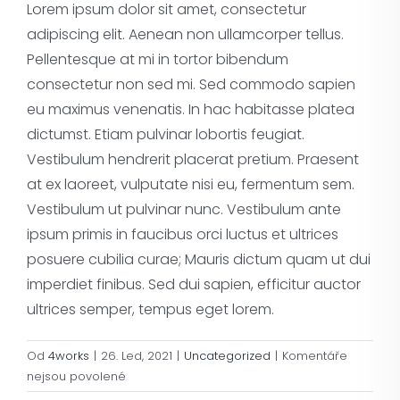
Lorem ipsum dolor sit amet, consectetur
Pneuservis
adipiscing elit. Aenean non ullamcorper tellus.
Pellentesque at mi in tortor bibendum
Kontakt
consectetur non sed mi. Sed commodo sapien
eu maximus venenatis. In hac habitasse platea
Servis
dictumst. Etiam pulvinar lobortis feugiat.
Vestibulum hendrerit placerat pretium. Praesent
at ex laoreet, vulputate nisi eu, fermentum sem.
Vestibulum ut pulvinar nunc. Vestibulum ante
ipsum primis in faucibus orci luctus et ultrices
posuere cubilia curae; Mauris dictum quam ut dui
imperdiet finibus. Sed dui sapien, efficitur auctor
ultrices semper, tempus eget lorem.
Od
4works
|
26. Led, 2021
|
Uncategorized
|
Komentáře
u
nejsou povolené
textu