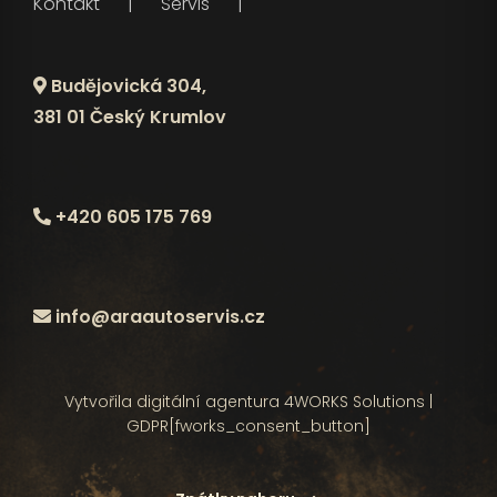
Kontakt
Servis
Budějovická 304,
381 01 Český Krumlov
+420 605 175 769
info@araautoservis.cz
Vytvořila digitální agentura
4WORKS Solutions
|
GDPR
[fworks_consent_button]