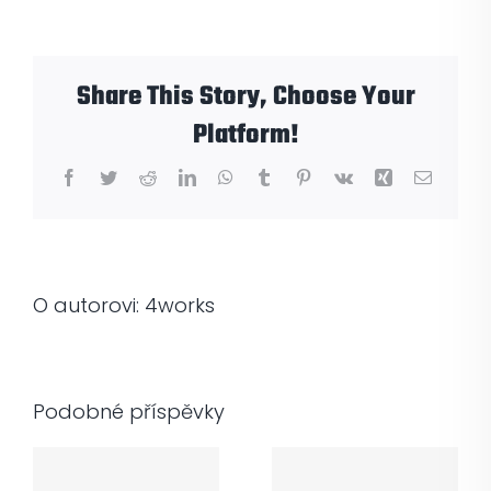
s
názvem
Lorem
Share This Story, Choose Your
ipsum
Platform!
Facebook
Twitter
Reddit
LinkedIn
WhatsApp
Tumblr
Pinterest
Vk
Xing
E-
mail
O autorovi:
4works
Podobné příspěvky