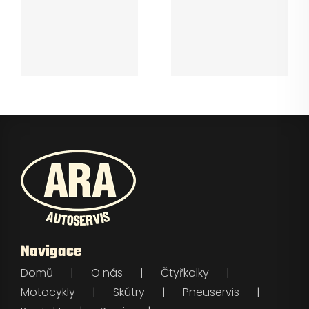
i
Hello world!
Navigace
Domů
O nás
Čtyřkolky
Motocykly
Skútry
Pneuservis