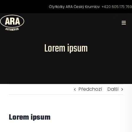
Přeskočit
Čtyřkolky ARA Český Krumlov
+420 605 175 76
na
obsah
Togg
Navi
Domů
Lorem ipsum
O nás
Čtyřkolky
Předchozí
Další
Motocykly
Lorem ipsum
Skútry