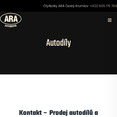
Přeskočit
Čtyřkolky ARA Český Krumlov
+420 605 175 76
na
obsah
Togg
Navi
Domů
Autodíly
O nás
Čtyřkolky
Motocykly
Skútry
Kontakt – Prodej autodílů a